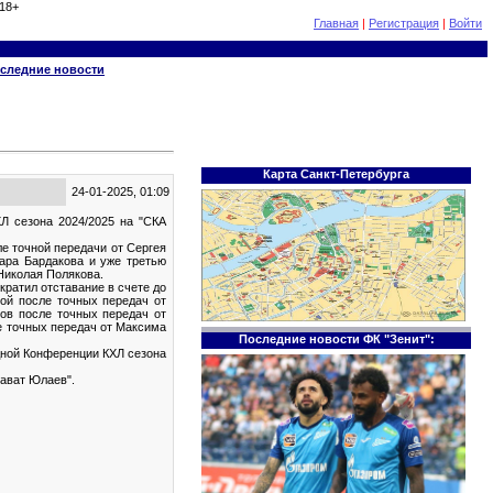
18+
Главная
|
Регистрация
|
Войти
следние новости
Карта Санкт-Петербурга
24-01-2025, 01:09
Л сезона 2024/2025 на "СКА
е точной передачи от Сергея
хара Бардакова и уже третью
Николая Полякова.
кратил отставание в счете до
вой после точных передач от
нов после точных передач от
е точных передач от Максима
Последние новости ФК "Зенит":
адной Конференции КХЛ сезона
лават Юлаев".