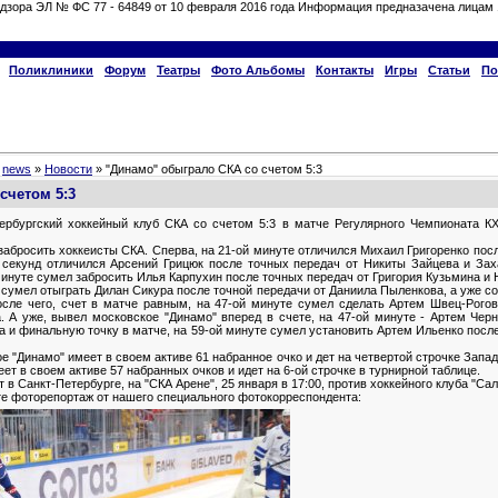
дзора ЭЛ № ФС 77 - 64849 от 10 февраля 2016 года Информация предназачена лицам 
Поликлиники
Форум
Театры
Фото Альбомы
Контакты
Игры
Статьи
По
»
news
»
Новости
» "Динамо" обыграло СКА со счетом 5:3
счетом 5:3
ербургский хоккейный клуб СКА со счетом 5:3 в матче Регулярного Чемпионата КХ
абросить хоккеисты СКА. Сперва, на 21-ой минуте отличился Михаил Григоренко посл
6 секунд отличился Арсений Грицюк после точных передач от Никиты Зайцева и За
минуте сумел забросить Илья Карпухин после точных передач от Григория Кузьмина и 
 сумел отыграть Дилан Сикура после точной передачи от Даниила Пыленкова, а уже со
осле чего, счет в матче равным, на 47-ой минуте сумел сделать Артем Швец-Рого
. А уже, вывел московское "Динамо" вперед в счете, на 47-ой минуте - Артем Чер
 и финальную точку в матче, на 59-ой минуте сумел установить Артем Ильенко посл
е "Динамо" имеет в своем активе 61 набранное очко и дет на четвертой строчке Зап
ет в своем активе 57 набранных очков и идет на 6-ой строчке в турнирной таблице.
в Санкт-Петербурге, на "СКА Арене", 25 января в 17:00, против хоккейного клуба "Са
ите фоторепортаж от нашего специального фотокорреспондента: