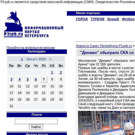
P1spb.ru является средством массовой информации (СМИ), Свидетельство Роскомна
Меню портала
ГОРОД
ТУРИЗМ
Хоккей
Футбол
Новости Санкт-Петербурга P1spb.ru
Перейти на мобильную версию
Календарь
"Динамо" обыграло СКА со 
«
Август 2026 »
Московское "Динамо" обыграло пет
Арене" при 22 356 зрителях.
Пн
Вт
Ср
Чт
Пт
Сб
Вс
Первые три шайбы в матче сумели з
Плотникова. После чего, спустя 1
1
2
шайбу в ворота "Динамо", на 28-ой 
Затем, на 30-ой минуте, одну шайбу
3
4
5
6
7
8
9
минимального - Сердрик Пакетт. П
Никиты Гусева и Кирилла Адамчука
10
11
12
13
14
15
16
Даниила Пыленкова и Джордана Уила
17
18
19
20
21
22
23
Джиошвили и Джордана Уила.
Благодаря данной победе, московско
24
25
26
27
28
29
30
2024/2025, а хоккейный клуб СКА име
Свой следующий матч, СКА проведет 
31
Читайте нас также на Дзен и смотр
Поиск
Форма входа