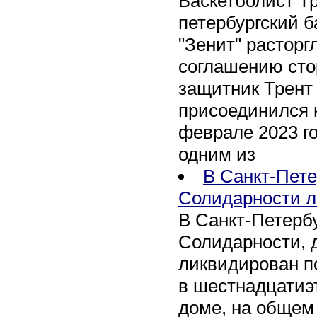
Баскетболист Т
петербургский 
"Зенит" расторг
соглашению сто
защитник Трент
присоединился 
феврале 2023 го
одним из
В Санкт-Пете
Солидарности л
В Санкт-Петербу
Солидарности, д
ликвидирован п
в шестнадцати
доме, на общем