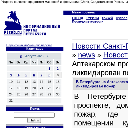
P1spb.ru является средством массовой информации (СМИ), Свидетельство Роскомна
Меню портала
ГОРОД
ТУРИЗМ
Хоккей
Футбол
Последние новости
Новости Санкт-П
Перейти на мобильную версию
Календарь
»
news
»
Новост
«
Август 2026 »
Аптекарском пр
Пн
Вт
Ср
Чт
Пт
Сб
Вс
1
2
ликвидирован п
3
4
5
6
7
8
9
В Петербурге на Аптекарск
10
11
12
13
14
15
16
ликвидирован пожар
17
18
19
20
21
22
23
В Петербурге
24
25
26
27
28
29
30
31
проспекте, д
Поиск
пожар, где 
помещении ку
Форма входа