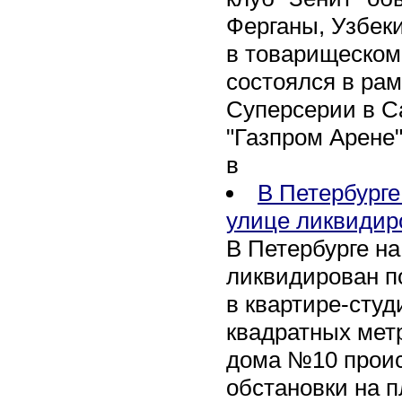
Ферганы, Узбеки
в товарищеском
состоялся в рам
Суперсерии в Са
"Газпром Арене
в
В Петербурге
улице ликвидир
В Петербурге н
ликвидирован п
в квартире-сту
квадратных метр
дома №10 проис
обстановки на 