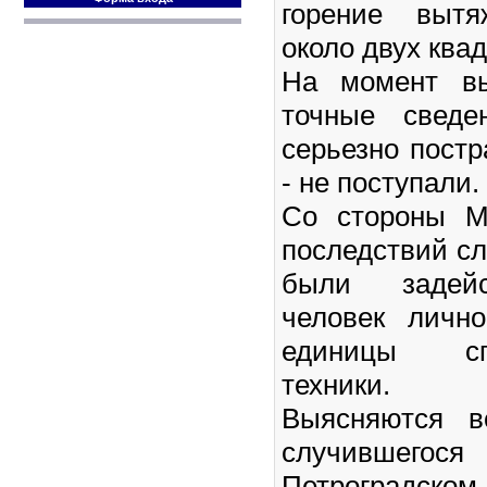
горение выт
около двух ква
На момент вы
точные сведе
серьезно пост
- не поступали.
Со стороны М
последствий с
были задейс
человек личн
единицы спе
техники.
Выясняются в
случившег
Петроградско