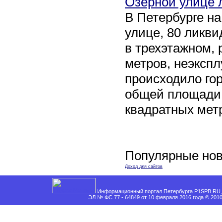
Озерной улице 
В Петербурге н
улице, 80 ликви
в трехэтажном,
метров, неэксп
происходило го
общей площади 
квадратных мет
Популярные нов
Доход для сайтов
Информационный портал Петербурга P1SPB.RU, 
ЭЛ № ФС 77 - 64849 от 10 февраля 2016 года © 201