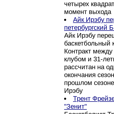
четырех квадра
момент выхода
Айк Ирэбу п
петербургский Б
Айк Ирэбу пере
баскетбольный к
Контракт между
клубом и 31-ле
рассчитан на оди
окончания сезон
прошлом сезоне
Ирэбу
Трент Фрейзе
"Зенит"