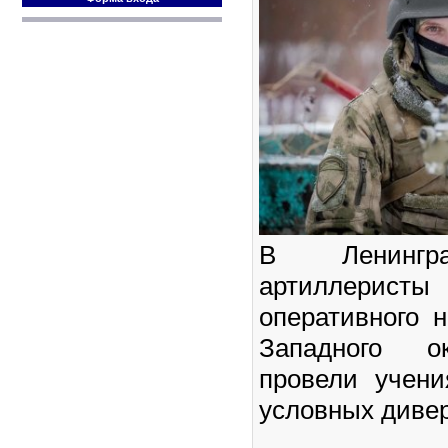
В Ленингра
артиллерист
оперативного 
Западного ок
провели учен
условных дивер