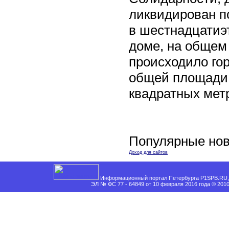
ликвидирован п
в шестнадцати
доме, на общем
происходило го
общей площади 
квадратных мет
Популярные нов
Доход для сайтов
Информационный портал Петербурга P1SPB.RU, 
ЭЛ № ФС 77 - 64849 от 10 февраля 2016 года © 201