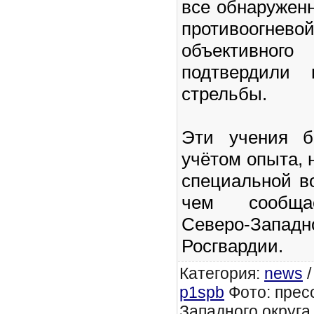
все обнаружен
противоогнево
объективн
подтвердили 
стрельбы.
Эти учения б
учётом опыта, 
специальной в
чем сообщае
Северо-Зап
Росгвардии.
Категория
:
news
p1spb
Фото: прес
Западного округа