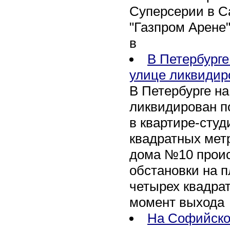
Суперсерии в Са
"Газпром Арене
в
В Петербурге
улице ликвидир
В Петербурге н
ликвидирован п
в квартире-сту
квадратных метр
дома №10 проис
обстановки на 
четырех квадра
момент выхода
На Софийско