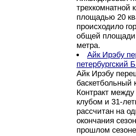
трехкомнатной к
площадью 20 кв
происходило го
общей площади 
метра.
Айк Ирэбу п
петербургский Б
Айк Ирэбу пере
баскетбольный к
Контракт между
клубом и 31-ле
рассчитан на оди
окончания сезон
прошлом сезоне