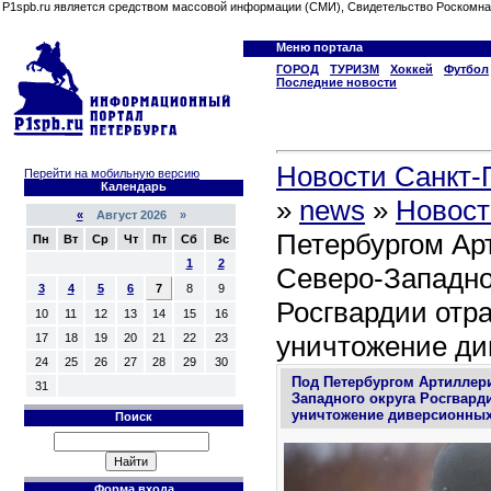
P1spb.ru является средством массовой информации (СМИ), Свидетельство Роскомна
Меню портала
ГОРОД
ТУРИЗМ
Хоккей
Футбол
Последние новости
Новости Санкт-П
Перейти на мобильную версию
Календарь
»
news
»
Новост
«
Август 2026 »
Петербургом Ар
Пн
Вт
Ср
Чт
Пт
Сб
Вс
1
2
Северо-Западно
3
4
5
6
7
8
9
Росгвардии отр
10
11
12
13
14
15
16
уничтожение ди
17
18
19
20
21
22
23
24
25
26
27
28
29
30
Под Петербургом Артиллер
31
Западного округа Росгвард
уничтожение диверсионных
Поиск
Форма входа