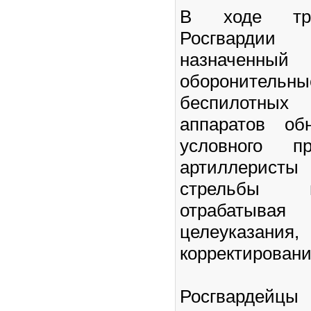
В ходе тре
Росгвард
назначенный
оборонительны
беспилотны
аппаратов об
условного пр
артиллеристы
стрельбы 
отрабаты
целеуказа
корректировани
Росгвардейцы