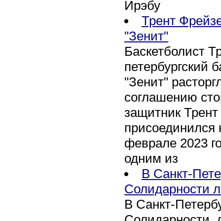
Ирэбу
Трент Фрейзе
"Зенит"
Баскетболист Т
петербургский 
"Зенит" расторг
соглашению сто
защитник Трент
присоединился 
феврале 2023 го
одним из
В Санкт-Пете
Солидарности л
В Санкт-Петербу
Солидарности, д