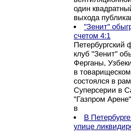
один квадратны
выхода публика
"Зенит" обыг
счетом 4:1
Петербургский 
клуб "Зенит" об
Ферганы, Узбеки
в товарищеском
состоялся в рам
Суперсерии в Са
"Газпром Арене
в
В Петербурге
улице ликвидир