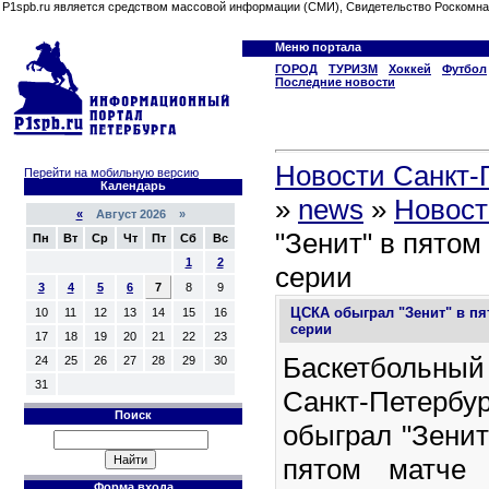
P1spb.ru является средством массовой информации (СМИ), Свидетельство Роскомна
Меню портала
ГОРОД
ТУРИЗМ
Хоккей
Футбол
Последние новости
Новости Санкт-П
Перейти на мобильную версию
Календарь
»
news
»
Новост
«
Август 2026 »
"Зенит" в пято
Пн
Вт
Ср
Чт
Пт
Сб
Вс
1
2
серии
3
4
5
6
7
8
9
ЦСКА обыграл "Зенит" в п
10
11
12
13
14
15
16
серии
17
18
19
20
21
22
23
Баскетбольн
24
25
26
27
28
29
30
31
Санкт-Петербу
Поиск
обыграл "Зенит
пятом матче 
Форма входа