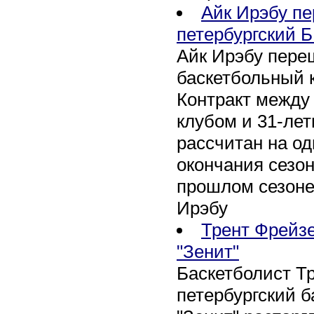
Айк Ирэбу п
петербургский Б
Айк Ирэбу пере
баскетбольный к
Контракт между
клубом и 31-ле
рассчитан на оди
окончания сезон
прошлом сезоне
Ирэбу
Трент Фрейзе
"Зенит"
Баскетболист Т
петербургский 