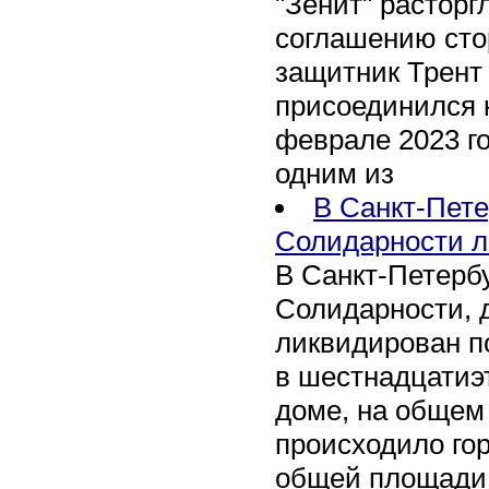
"Зенит" расторг
соглашению сто
защитник Трент
присоединился 
феврале 2023 го
одним из
В Санкт-Пете
Солидарности л
В Санкт-Петербу
Солидарности, д
ликвидирован п
в шестнадцати
доме, на общем
происходило го
общей площади 