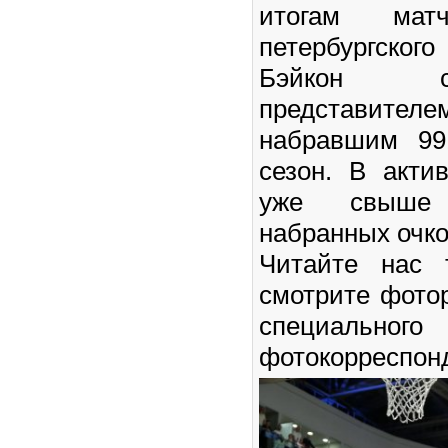
итогам матч
петербургско
Бэйкон с
представителе
набравшим 99
сезон. В акти
уже свыше
набранных очк
Читайте нас
смотрите фото
специального
фотокорреспон