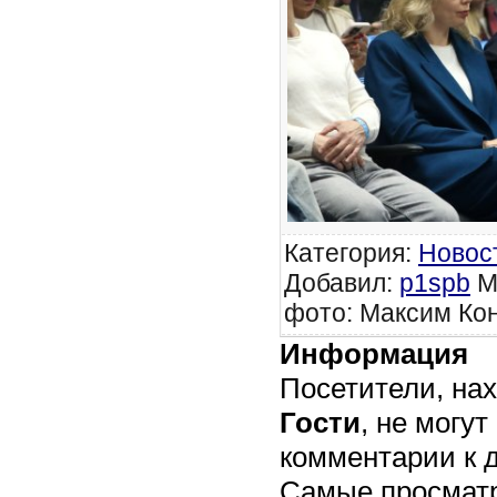
Категория
:
Новос
Добавил
:
p1spb
М
фото: Максим Кон
Информация
Посетители, на
Гости
, не могут
комментарии к 
Самые просмат