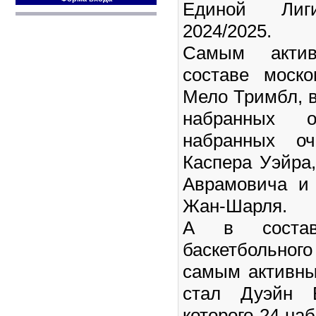
Единой Ли
2024/2025.
Самым акти
составе моск
Мело Тримбл, в
набранных 
набранных о
Каспера Уэйра,
Аврамовича и
Жан-Шарля.
А в составе
баскетбольно
самым активны
стал Дуэйн Б
которого 24 на