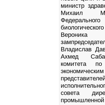
министр здрав
Михаил Му
Федераль
биологичес
Вероника
зампредсед
Владислав Да
Ахмед Сабах
комитета п
экономически
представител
исполнитель
совета дире
промышленной 