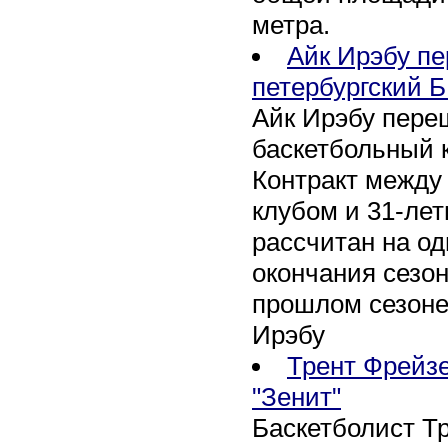
метра.
Айк Ирэбу п
петербургский Б
Айк Ирэбу пере
баскетбольный к
Контракт между
клубом и 31-ле
рассчитан на оди
окончания сезон
прошлом сезоне
Ирэбу
Трент Фрейзе
"Зенит"
Баскетболист Т