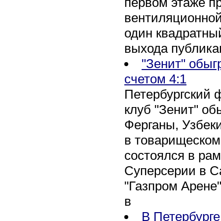
первом этаже п
вентиляционной
один квадратны
выхода публика
"Зенит" обыг
счетом 4:1
Петербургский 
клуб "Зенит" об
Ферганы, Узбеки
в товарищеском
состоялся в рам
Суперсерии в Са
"Газпром Арене
в
В Петербурге