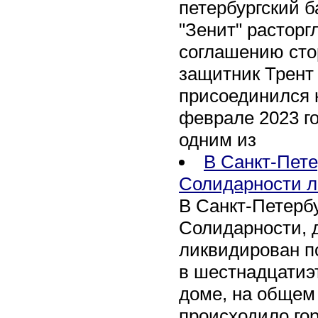
петербургский 
"Зенит" расторг
соглашению сто
защитник Трент
присоединился 
феврале 2023 го
одним из
В Санкт-Пете
Солидарности л
В Санкт-Петербу
Солидарности, д
ликвидирован п
в шестнадцати
доме, на общем
происходило го