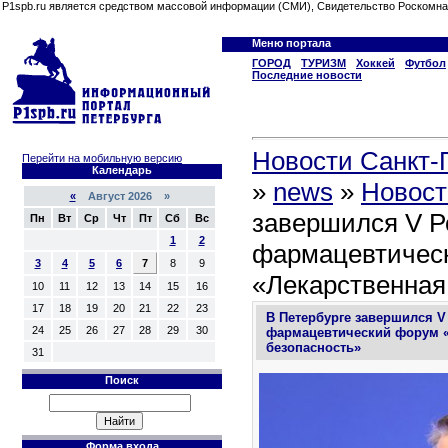
P1spb.ru является средством массовой информации (СМИ), Свидетельство Роскомна
Меню портала
ГОРОД
ТУРИЗМ
Хоккей
Футбол
Последние новости
Новости Санкт-П
Перейти на мобильную версию
Календарь
»
news
»
Новост
«
Август 2026 »
завершился V Р
Пн
Вт
Ср
Чт
Пт
Сб
Вс
1
2
фармацевтичес
3
4
5
6
7
8
9
«Лекарственная
10
11
12
13
14
15
16
17
18
19
20
21
22
23
В Петербурге завершился V
24
25
26
27
28
29
30
фармацевтический форум 
безопасность»
31
Поиск
Форма входа