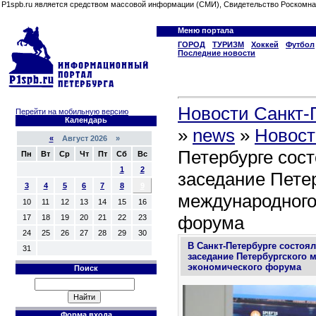
P1spb.ru является средством массовой информации (СМИ), Свидетельство Роскомна
Меню портала
ГОРОД
ТУРИЗМ
Хоккей
Футбол
Последние новости
Новости Санкт-П
Перейти на мобильную версию
Календарь
»
news
»
Новост
«
Август 2026 »
Петербурге сос
Пн
Вт
Ср
Чт
Пт
Сб
Вс
1
2
заседание Петер
3
4
5
6
7
8
9
международного
10
11
12
13
14
15
16
форума
17
18
19
20
21
22
23
24
25
26
27
28
29
30
В Санкт-Петербурге состоя
31
заседание Петербургского 
экономического форума
Поиск
Форма входа