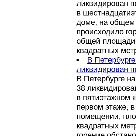
ликвидирован п
в шестнадцати
доме, на общем
происходило го
общей площади 
квадратных мет
В Петербурге
ликвидирован п
В Петербурге на
38 ликвидирован
в пятиэтажном 
первом этаже, 
помещении, пл
квадратных мет
горение обстан