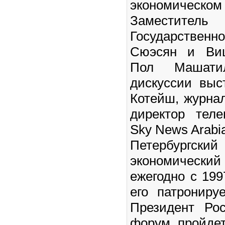
экономиче
Заместит
Государственн
Сюэсян и Виц
Пол Машатил
дискуссии вы
Котейш, журна
директор теле
Sky News Arabi
Петербургски
экономический
ежегодно с 199
его патрониру
Президент Ро
форум пройде