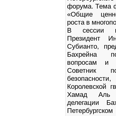
форума. Тема ф
«Общие ценн
роста в многоп
В сессии п
Президент Ин
Субианто, пре
Бахрейна п
вопросам и 
Советник п
безопасност
Королевской г
Хамад Аль 
делегации Ба
Петербургско