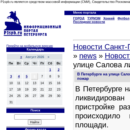
P1spb.ru является средством массовой информации (СМИ), Свидетельство Роскомна
Меню портала
ГОРОД
ТУРИЗМ
Хоккей
Футбол
Последние новости
Новости Санкт-П
Перейти на мобильную версию
Календарь
»
news
»
Новост
«
Август 2026 »
улице Салова л
Пн
Вт
Ср
Чт
Пт
Сб
Вс
1
2
В Петербурге на улице Сал
3
4
5
6
7
8
9
пожар
10
11
12
13
14
15
16
В Петербурге н
17
18
19
20
21
22
23
ликвидирова
24
25
26
27
28
29
30
31
пристройке ра
Поиск
происходило 
площади.
Форма входа