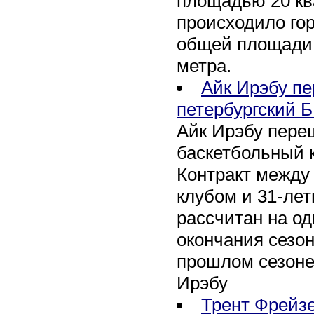
площадью 20 кв
происходило го
общей площади 
метра.
Айк Ирэбу п
петербургский Б
Айк Ирэбу пере
баскетбольный к
Контракт между
клубом и 31-ле
рассчитан на оди
окончания сезон
прошлом сезоне
Ирэбу
Трент Фрейзе