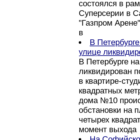
состоялся в рам
Суперсерии в Са
"Газпром Арене
в
В Петербурге
улице ликвидир
В Петербурге н
ликвидирован п
в квартире-сту
квадратных метр
дома №10 проис
обстановки на 
четырех квадра
момент выхода
На Софийско