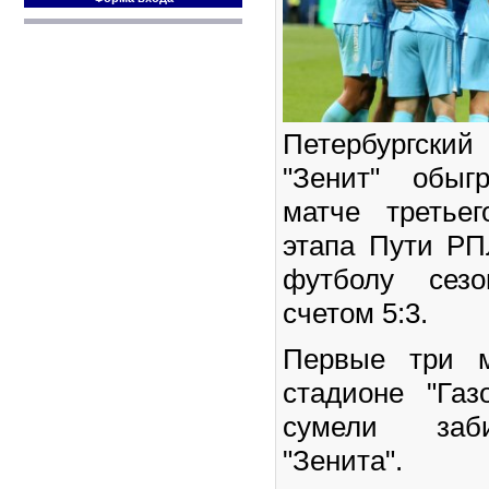
Петербургски
"Зенит" обыг
матче третьег
этапа Пути РП
футболу сезо
счетом 5:3.
Первые три м
стадионе "Газ
сумели заб
"Зенита".