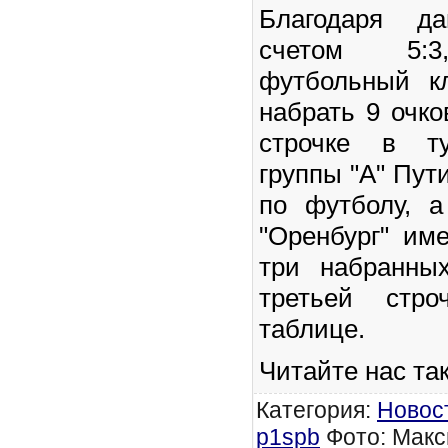
Благодаря д
счетом 5:3,
футбольный к
набрать 9 очко
строчке в ту
группы "А" Пут
по футболу, 
"Оренбург" им
три набранны
третьей стро
таблице.
Читайте нас та
Категория
:
Новос
p1spb
Фото: Макс