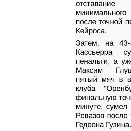
отставани
минимального
после точной п
Кейроса.
Затем, на 43
Кассьерра су
пенальти, а уж
Максим Глуш
пятый мяч в в
клуба "Оренб
финальную точк
минуте, сумел
Ревазов после 
Гедеона Гузина