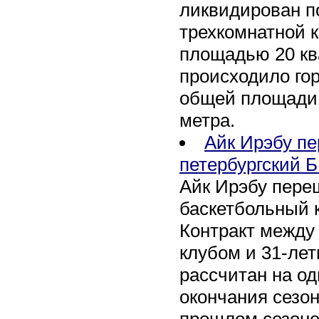
ликвидирован по
трехкомнатной к
площадью 20 кв
происходило го
общей площади 
метра.
Айк Ирэбу п
петербургский Б
Айк Ирэбу пере
баскетбольный к
Контракт между
клубом и 31-ле
рассчитан на оди
окончания сезон
прошлом сезоне