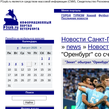
P1spb.ru является средством массовой информации (СМИ), Свидетельство Роскомна
Меню портала
ГОРОД
ТУРИЗМ
Хоккей
Футбол
Последние новости
Новости Санкт-П
Перейти на мобильную версию
Календарь
»
news
»
Новост
«
Август 2026 »
"Оренбург" со с
Пн
Вт
Ср
Чт
Пт
Сб
Вс
1
2
"Зенит" обыграл "Оренбург"
3
4
5
6
7
8
9
10
11
12
13
14
15
16
17
18
19
20
21
22
23
24
25
26
27
28
29
30
31
Поиск
Форма входа