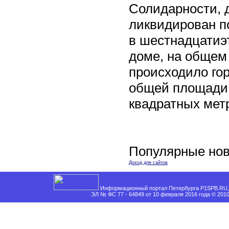
Солидарности, д
ликвидирован п
в шестнадцати
доме, на общем
происходило го
общей площади 
квадратных мет
Популярные нов
Доход для сайтов
Информационный портал Петербурга P1SPB.RU, 
ЭЛ № ФС 77 - 64849 от 10 февраля 2016 года © 201