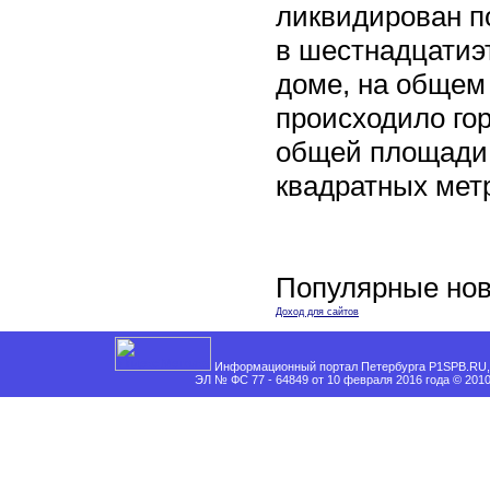
ликвидирован п
в шестнадцати
доме, на общем
происходило го
общей площади 
квадратных мет
Популярные нов
Доход для сайтов
Информационный портал Петербурга P1SPB.RU, 
ЭЛ № ФС 77 - 64849 от 10 февраля 2016 года © 201