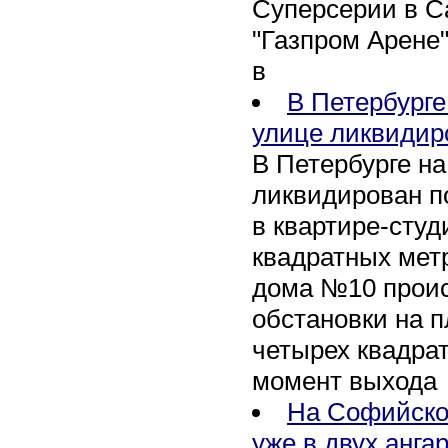
Суперсерии в Са
"Газпром Арене
в
В Петербурге
улице ликвидир
В Петербурге н
ликвидирован п
в квартире-сту
квадратных метр
дома №10 проис
обстановки на 
четырех квадра
момент выхода
На Софийско
уже в двух анга