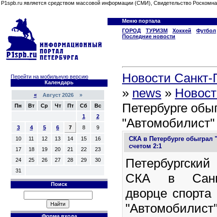
P1spb.ru является средством массовой информации (СМИ), Свидетельство Роскомна
Меню портала
ГОРОД
ТУРИЗМ
Хоккей
Футбол
Последние новости
Новости Санкт-П
Перейти на мобильную версию
Календарь
»
news
»
Новост
«
Август 2026 »
Петербурге обы
Пн
Вт
Ср
Чт
Пт
Сб
Вс
1
2
"Автомобилист" 
3
4
5
6
7
8
9
СКА в Петербурге обыграл 
10
11
12
13
14
15
16
счетом 2:1
17
18
19
20
21
22
23
Петербургски
24
25
26
27
28
29
30
31
СКА в Санкт
Поиск
дворце спорта
"Автомобилист
Форма входа