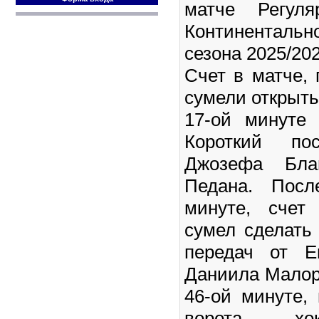
матче Регуля
Континентальн
сезона 2025/202
Счет в матче, 
сумели открыть
17-ой минуте
Короткий по
Джозефа Бла
Педана. Посл
минуте, счет
сумел сделать
передач от Е
Даниила Малор
46-ой минуте,
ворота хок