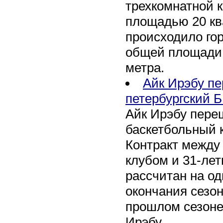
трехкомнатной к
площадью 20 кв
происходило го
общей площади 
метра.
Айк Ирэбу п
петербургский Б
Айк Ирэбу пере
баскетбольный к
Контракт между
клубом и 31-ле
рассчитан на оди
окончания сезон
прошлом сезоне
Ирэбу