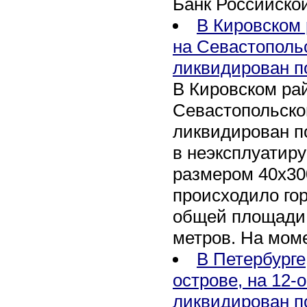
Банк Российско
В Кировском 
на Севастополь
ликвидирован п
В Кировском рай
Севастопольско
ликвидирован п
в неэксплуатир
размером 40х30
происходило го
общей площади 
метров. На мом
В Петербурге
острове, на 12-
ликвидирован п