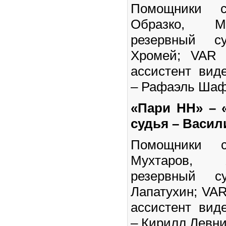
Помощники 
Образко, М
резервный с
Хромей; VAR 
ассистент вид
– Рафаэль Шаф
«Пари НН» – 
судья – Васил
Помощники 
Мухтаров, 
резервный с
Лапатухин; VAR
ассистент вид
– Кирилл Левни