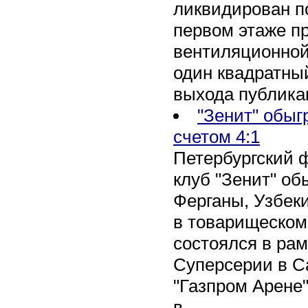
ликвидирован по
первом этаже п
вентиляционной
один квадратны
выхода публика
"Зенит" обыг
счетом 4:1
Петербургский 
клуб "Зенит" об
Ферганы, Узбеки
в товарищеском
состоялся в рам
Суперсерии в Са
"Газпром Арене
в