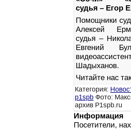
судья – Егор 
Помощники суд
Алексей Ерм
судья – Никол
Евгений Бул
видеоассисте
Шадыханов.
Читайте нас та
Категория
:
Новос
p1spb
Фото: Макс
архив P1spb.ru
Информация
Посетители, на