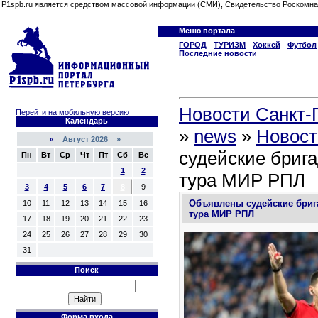
P1spb.ru является средством массовой информации (СМИ), Свидетельство Роскомна
Меню портала
ГОРОД
ТУРИЗМ
Хоккей
Футбол
Последние новости
Новости Санкт-П
Перейти на мобильную версию
Календарь
»
news
»
Новост
«
Август 2026 »
судейские брига
Пн
Вт
Ср
Чт
Пт
Сб
Вс
1
2
тура МИР РПЛ
3
4
5
6
7
8
9
Объявлены судейские брига
10
11
12
13
14
15
16
тура МИР РПЛ
17
18
19
20
21
22
23
24
25
26
27
28
29
30
31
Поиск
Форма входа