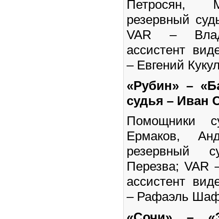
Петросян, 
резервный суд
VAR – Влад
ассистент вид
– Евгений Кукул
«Рубин» – «Б
судья – Иван 
Помощники с
Ермаков, Анд
резервный 
Перезва; VAR 
ассистент вид
– Рафаэль Шаф
«Сочи» – «З