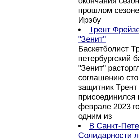
окончания сезон
прошлом сезоне
Ирэбу
Трент Фрейзе
"Зенит"
Баскетболист Т
петербургский 
"Зенит" расторг
соглашению сто
защитник Трент
присоединился 
феврале 2023 го
одним из
В Санкт-Пете
Солидарности л