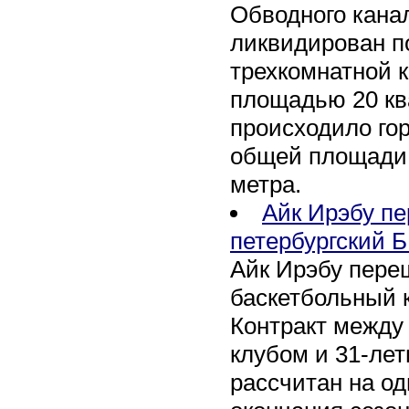
Обводного канал
ликвидирован по
трехкомнатной к
площадью 20 кв
происходило го
общей площади 
метра.
Айк Ирэбу п
петербургский Б
Айк Ирэбу пере
баскетбольный к
Контракт между
клубом и 31-ле
рассчитан на оди