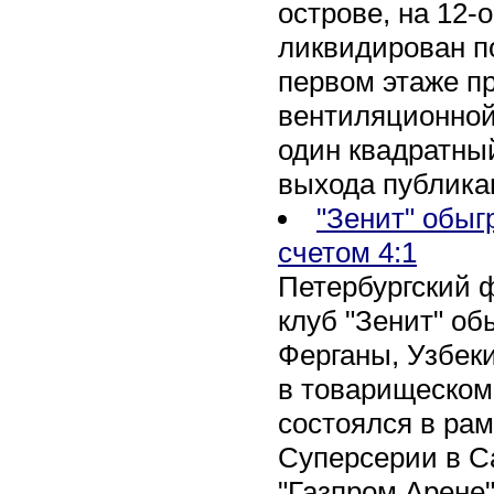
острове, на 12-
ликвидирован по
первом этаже п
вентиляционной
один квадратны
выхода публика
"Зенит" обыг
счетом 4:1
Петербургский 
клуб "Зенит" об
Ферганы, Узбеки
в товарищеском
состоялся в рам
Суперсерии в Са
"Газпром Арене