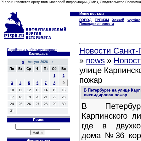
P1spb.ru является средством массовой информации (СМИ), Свидетельство Роскомна
Меню портала
ГОРОД
ТУРИЗМ
Хоккей
Футбол
Последние новости
Новости Санкт-П
Перейти на мобильную версию
Календарь
»
news
»
Новост
«
Август 2026 »
улице Карпинск
Пн
Вт
Ср
Чт
Пт
Сб
Вс
1
2
пожар
3
4
5
6
7
8
9
В Петербурге на улице Кар
10
11
12
13
14
15
16
ликвидирован пожар
17
18
19
20
21
22
23
В Петербу
24
25
26
27
28
29
30
31
Карпинского л
Поиск
где в двухко
дома №36 кор
Форма входа