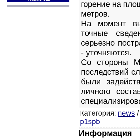
горение на пло
метров.
На момент вы
точные сведе
серьезно пост
- уточняются.
Со стороны М
последствий с
были задейст
личного сост
специализирова
Категория
:
news
p1spb
Информация