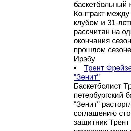
баскетбольный к
Контракт между
клубом и 31-ле
рассчитан на оди
окончания сезон
прошлом сезоне
Ирэбу
Трент Фрейзе
"Зенит"
Баскетболист Т
петербургский 
"Зенит" расторг
соглашению сто
защитник Трент