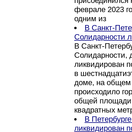
присоединился 
феврале 2023 го
одним из
В Санкт-Пете
Солидарности л
В Санкт-Петербу
Солидарности, д
ликвидирован п
в шестнадцати
доме, на общем
происходило го
общей площади 
квадратных мет
В Петербурге
ликвидирован п