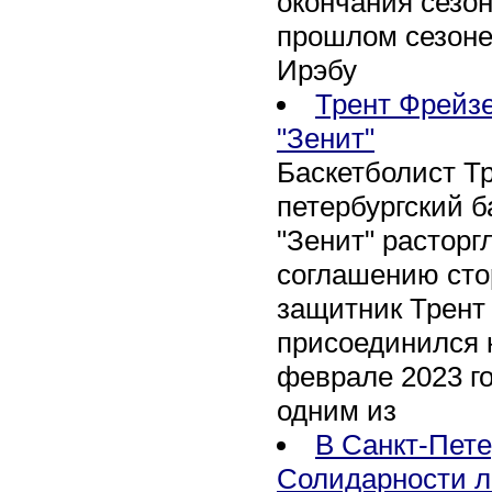
окончания сезон
прошлом сезоне
Ирэбу
Трент Фрейзе
"Зенит"
Баскетболист Т
петербургский 
"Зенит" расторг
соглашению сто
защитник Трент
присоединился 
феврале 2023 го
одним из
В Санкт-Пете
Солидарности л