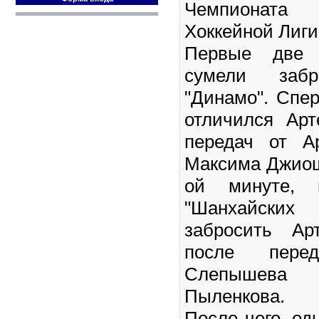
Чемпионата 
Хоккейной Лиги
Первые две
сумели забр
"Динамо". Спер
отличился Ар
передач от А
Максима Джиош
ой минуте, 
"Шанхайских 
забросить Ар
после пере
Слепышев
Пыленкова.
После чего, од