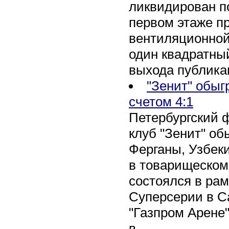
ликвидирован по
первом этаже п
вентиляционной
один квадратны
выхода публика
"Зенит" обыг
счетом 4:1
Петербургский 
клуб "Зенит" об
Ферганы, Узбеки
в товарищеском
состоялся в рам
Суперсерии в Са
"Газпром Арене
в