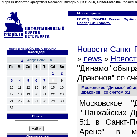
P1spb.ru является средством массовой информации (СМИ), Свидетельство Роскомна
Меню портала
ГОРОД
ТУРИЗМ
Хоккей
Футбол
Последние новости
Новости Санкт-П
Перейти на мобильную версию
Календарь
»
news
»
Новост
«
Август 2026 »
"Динамо" обыгр
Пн
Вт
Ср
Чт
Пт
Сб
Вс
1
2
Драконов" со сч
3
4
5
6
7
8
9
Московское "Динамо" обыг
10
11
12
13
14
15
16
Драконов" со счетом 5:1
17
18
19
20
21
22
23
Московское "
24
25
26
27
28
29
30
31
"Шанхайских Д
Поиск
5:1 в Санкт-П
Арене" в ма
Форма входа