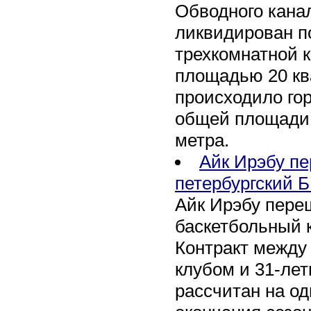
Обводного канал
ликвидирован по
трехкомнатной к
площадью 20 кв
происходило го
общей площади 
метра.
Айк Ирэбу п
петербургский Б
Айк Ирэбу пере
баскетбольный к
Контракт между
клубом и 31-ле
рассчитан на оди