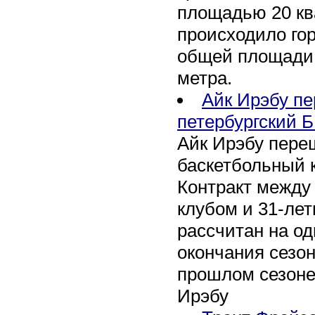
площадью 20 кв
происходило го
общей площади 
метра.
Айк Ирэбу п
петербургский Б
Айк Ирэбу пере
баскетбольный к
Контракт между
клубом и 31-ле
рассчитан на оди
окончания сезон
прошлом сезоне
Ирэбу