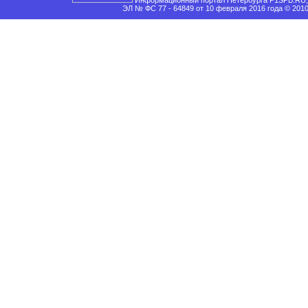
Информационный портал Петербурга P1SPB.RU, 
ЭЛ № ФС 77 - 64849 от 10 февраля 2016 года © 201