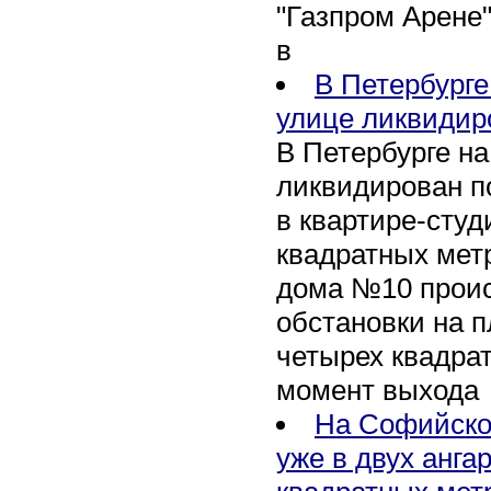
"Газпром Арене
в
В Петербурге
улице ликвидир
В Петербурге н
ликвидирован п
в квартире-сту
квадратных метр
дома №10 проис
обстановки на 
четырех квадра
момент выхода
На Софийско
уже в двух анга