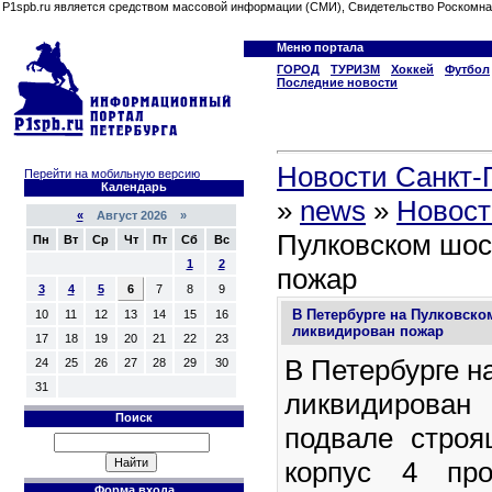
P1spb.ru является средством массовой информации (СМИ), Свидетельство Роскомна
Меню портала
ГОРОД
ТУРИЗМ
Хоккей
Футбол
Последние новости
Новости Санкт-П
Перейти на мобильную версию
Календарь
»
news
»
Новост
«
Август 2026 »
Пулковском шос
Пн
Вт
Ср
Чт
Пт
Сб
Вс
1
2
пожар
3
4
5
6
7
8
9
В Петербурге на Пулковско
10
11
12
13
14
15
16
ликвидирован пожар
17
18
19
20
21
22
23
В Петербурге н
24
25
26
27
28
29
30
31
ликвидирова
Поиск
подвале стро
корпус 4 про
Форма входа