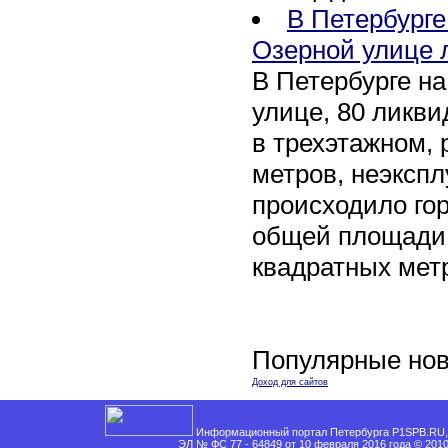
В Петербург
Озерной улице 
В Петербурге н
улице, 80 ликви
в трехэтажном,
метров, неэксп
происходило го
общей площади 
квадратных мет
Популярные нов
Доход для сайтов
Информационный портал Петербурга P1SPB.RU, 
ЭЛ № ФС 77 - 64849 от 10 февраля 2016 года © 201