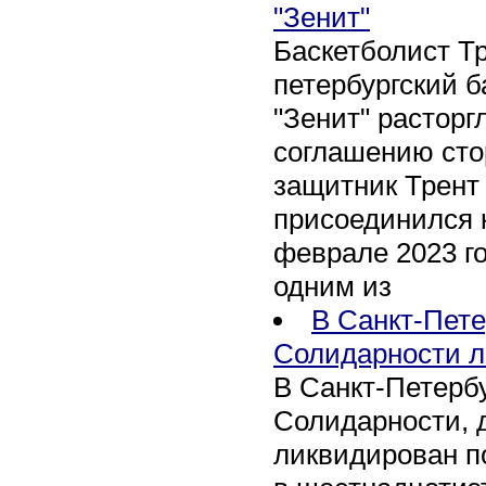
"Зенит"
Баскетболист Т
петербургский 
"Зенит" расторг
соглашению сто
защитник Трент
присоединился 
феврале 2023 го
одним из
В Санкт-Пете
Солидарности л
В Санкт-Петербу
Солидарности, д
ликвидирован п