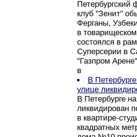
Петербургский 
клуб "Зенит" об
Ферганы, Узбеки
в товарищеском
состоялся в рам
Суперсерии в Са
"Газпром Арене
в
В Петербурге
улице ликвидир
В Петербурге н
ликвидирован п
в квартире-сту
квадратных метр
дома №10 проис