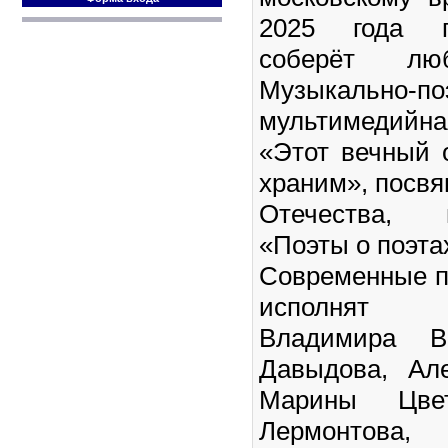
2025 года п
соберёт люб
Музыкально-по
мультимедий
«Этот вечный 
храним», посв
Отечества, 
«Поэты о поэта
Современные п
исполнят 
Владимира Вы
Давыдова, Ал
Марины Цвет
Лермонто