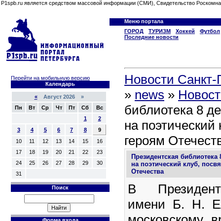
P1spb.ru является средством массовой информации (СМИ), Свидетельство Роскомна
Меню портала
ГОРОД
ТУРИЗМ
Хоккей
Футбол
Последние новости
Новости Санкт-П
Перейти на мобильную версию
Календарь
»
news
»
Новост
«
Август 2026 »
библиотека 8 д
Пн
Вт
Ср
Чт
Пт
Сб
Вс
1
2
на поэтический
3
4
5
6
7
8
9
героям Отечест
10
11
12
13
14
15
16
17
18
19
20
21
22
23
Президентская библиотека 
24
25
26
27
28
29
30
на поэтический клуб, пос
Отечества
31
В Президент
Поиск
имени Б. Н. Е
московскому в
Форма входа