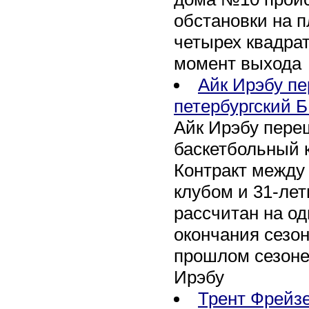
обстановки на 
четырех квадра
момент выхода
Айк Ирэбу п
петербургский Б
Айк Ирэбу пере
баскетбольный к
Контракт между
клубом и 31-ле
рассчитан на оди
окончания сезон
прошлом сезоне
Ирэбу
Трент Фрейзе