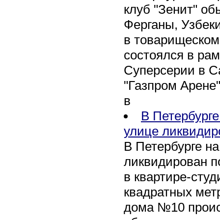
клуб "Зенит" об
Ферганы, Узбеки
в товарищеском
состоялся в рам
Суперсерии в Са
"Газпром Арене
в
В Петербурге
улице ликвидир
В Петербурге н
ликвидирован п
в квартире-сту
квадратных метр
дома №10 проис