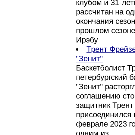
клубом и 31-ле
рассчитан на оди
окончания сезон
прошлом сезоне
Ирэбу
Трент Фрейзе
"Зенит"
Баскетболист Т
петербургский 
"Зенит" расторг
соглашению сто
защитник Трент
присоединился 
феврале 2023 го
одним из