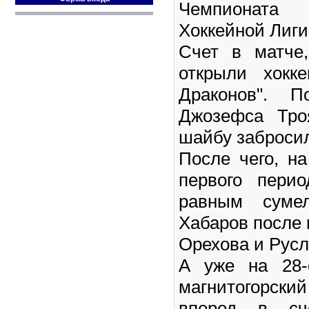
Чемпионата 
Хоккейной Лиги
Счет в матче
открыли хокк
Драконов". П
Джозефса Тро
шайбу забросил
После чего, н
первого пери
равным суме
Хабаров после 
Орехова и Русл
А уже на 28-
магнитогорс
вперед в сч