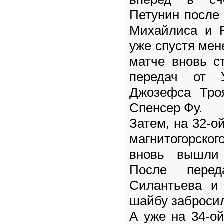
Петунин после
Михайлиса и 
уже спустя мене
матче вновь с
передач от 
Джозефса Тро
Спенсер Фу.
Затем, на 32-о
магнитогорск
вновь вышли 
После пере
Силантьева и
шайбу заброси
А уже на 34-о