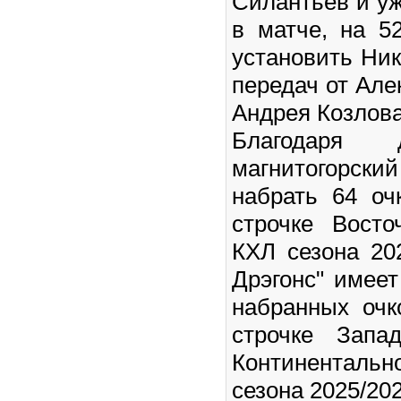
Силантьев и у
в матче, на 5
установить Ник
передач от Але
Андрея Козлова
Благодаря 
магнитогорский
набрать 64 оч
строчке Вост
КХЛ сезона 20
Дрэгонс" имеет
набранных очк
строчке Запа
Континентальн
сезона 2025/202