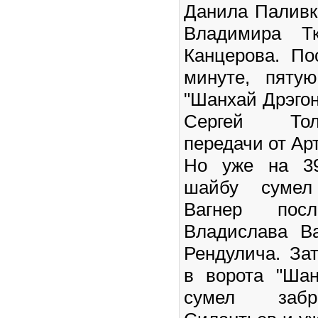
Данила Паливк
Владимира Т
Канцерова. По
минуте, пяту
"Шанхай Дрэгон
Сергей Тол
передачи от А
Но уже на 39
шайбу сумел
Вагнер пос
Владислава В
Рендулича. За
в ворота "Шан
сумел забр