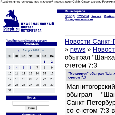
P1spb.ru является средством массовой информации (СМИ), Свидетельство Роскомна
Меню портала
ГОРОД
ТУРИЗМ
Хоккей
Футбол
Последние новости
Новости Санкт-П
Перейти на мобильную версию
Календарь
»
news
»
Новост
«
Август 2026 »
обыграл "Шанха
Пн
Вт
Ср
Чт
Пт
Сб
Вс
1
2
счетом 7:3
3
4
5
6
7
8
9
"Металлург" обыграл "Шанх
10
11
12
13
14
15
16
счетом 7:3
17
18
19
20
21
22
23
Магнитогорс
24
25
26
27
28
29
30
31
обыграл "Ша
Поиск
Санкт-Петербу
со счетом 7:3 
Форма входа