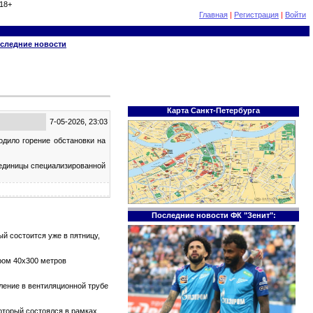
18+
Главная
|
Регистрация
|
Войти
следние новости
Карта Санкт-Петербурга
7-05-2026, 23:03
одило горение обстановки на
 единицы специализированной
Последние новости ФК "Зенит":
й состоится уже в пятницу,
ром 40х300 метров
тление в вентиляционной трубе
который состоялся в рамках