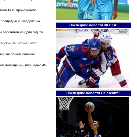
е дома №10 происходило
те площадью 20 квадратных
Последние новости ХК СКА:
 рассчитан на один год, то
канский защитник Трент
оме, на общем балконе
ском помещении, площадью 45
Последние новости БК "Зенит":