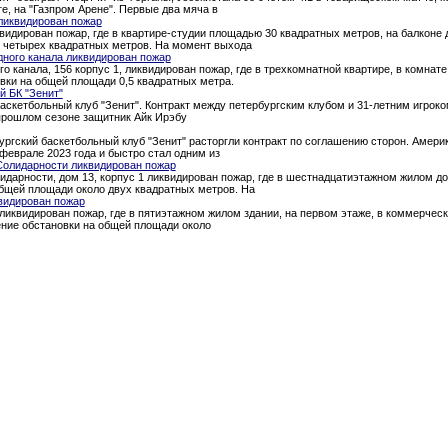
ге, на "Газпром Арене". Первые два мяча в
ликвидирован пожар
квидирован пожар, где в квартире-студии площадью 30 квадратных метров, на балкон
о четырех квадратных метров. На момент выхода
дного канала ликвидирован пожар
о канала, 156 корпус 1, ликвидирован пожар, где в трехкомнатной квартире, в комна
вки на общей площади 0,5 квадратных метра.
й БК "Зенит"
аскетбольный клуб "Зенит". Контракт между петербургским клубом и 31-летним игроком
 прошлом сезоне защитник Айк Ирэбу
ургский баскетбольный клуб "Зенит" расторгли контракт по соглашению сторон. Амери
феврале 2023 года и быстро стал одним из
Солидарности ликвидирован пожар
идарности, дом 13, корпус 1 ликвидирован пожар, где в шестнадцатиэтажном жилом д
общей площади около двух квадратных метров. На
видирован пожар
 ликвидирован пожар, где в пятиэтажном жилом здании, на первом этаже, в коммерче
ение обстановки на общей площади около