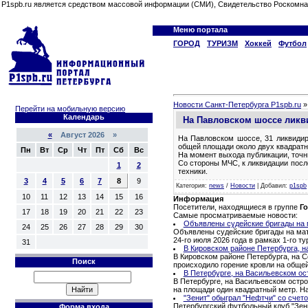
P1spb.ru является средством массовой информации (СМИ), Свидетельство Роскомна
Меню портала
ГОРОД
ТУРИЗМ
Хоккей
Футбол
Новости Санкт-Петербурга P1spb.ru
Перейти на мобильную версию
Календарь
На Павловском шоссе ликв
«
Август 2026 »
На Павловском шоссе, 31 ликвидир
общей площади около двух квадратн
Пн
Вт
Ср
Чт
Пт
Сб
Вс
На момент выхода публикации, точн
Со стороны МЧС, к ликвидации посл
1
2
техники.
3
4
5
6
7
8
9
Категория
:
news
/
Новости
|
Добавил
:
p1spb
10
11
12
13
14
15
16
Информация
Посетители, находящиеся в группе
Го
17
18
19
20
21
22
23
Самые просматриваемые новости:
Объявлены судейские бригады на м
24
25
26
27
28
29
30
Объявлены судейские бригады на матч
24-го июля 2026 года в рамках 1-го 
31
В Кировском районе Петербурга, н
В Кировском районе Петербурга, на С
Поиск
происходило горение кровли на обще
В Петербурге, на Васильевском ос
В Петербурге, на Васильевском остро
на площади один квадратный метр. Н
"Зенит" обыграл "Нефтчи" со счето
Петербургский футбольный клуб "Зени
Форма входа