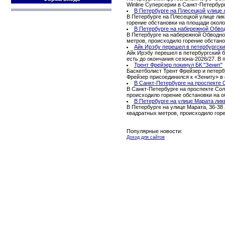
Winline Суперсерии в Санкт-Петербур
В Петербурге на Плесецкой улице 
В Петербурге на Плесецкой улице ли
горение обстановки на площади окол
В Петербурге на набережной Обво
В Петербурге на набережной Обводног
метров, происходило горение обстано
Айк Ирэбу перешел в петербургски
Айк Ирэбу перешел в петербургский б
есть до окончания сезона-2026/27. В
Трент Фрейзер покинул БК "Зенит"
Баскетболист Трент Фрейзер и петерб
Фрейзер присоединился к «Зениту» в 
В Санкт-Петербурге на проспекте 
В Санкт-Петербурге на проспекте Сол
происходило горение обстановки на 
В Петербурге на улице Марата лик
В Петербурге на улице Марата, 36-38
квадратных метров, происходило гор
Популярные новости:
Доход для сайтов