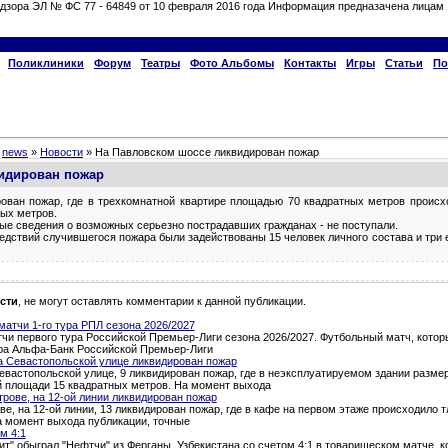
дзора ЭЛ № ФС 77 - 64849 от 10 февраля 2016 года Информация предназачена лицам 
Поликлиники
Форум
Театры
Фото Альбомы
Контакты
Игры
Статьи
По
»
news
»
Новости
» На Павловском шоссе ликвидирован пожар
идирован пожар
ован пожар, где в трехкомнатной квартире площадью 70 квадратных метров происх
ых метров.
ые сведения о возможных серьезно пострадавших гражданах - не поступали.
едствий случившегося пожара были задействованы 15 человек личного состава и три
сти
, не могут оставлять комментарии к данной публикации.
атчи 1-го тура РПЛ сезона 2026/2027
и первого тура Российской Премьер-Лиги сезона 2026/2027. Футбольный матч, которы
тура Альфа-Банк Российской Премьер-Лиги
а Севастопольской улице ликвидирован пожар
евастопольской улице, 9 ликвидирован пожар, где в неэксплуатируемом здании разме
й площади 15 квадратных метров. На момент выхода
трове, на 12-ой линии ликвидирован пожар
ве, на 12-ой линии, 13 ликвидирован пожар, где в кафе на первом этаже происходило 
а момент выхода публикации, точные
м 4:1
т" обыграл "Нефтчи" из Ферганы, Узбекистана со счетом 4:1 в товарищеском матче, 