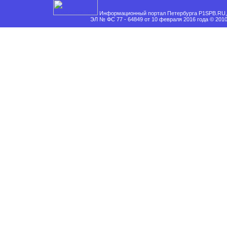
Информационный портал Петербурга P1SPB.RU, 
ЭЛ № ФС 77 - 64849 от 10 февраля 2016 года © 201