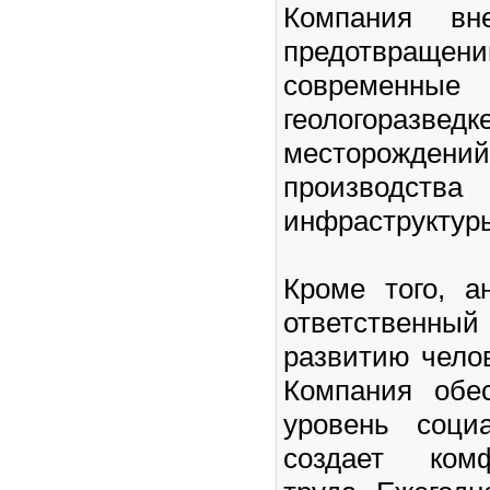
Компания вн
предотвращени
современны
геологоразв
месторождени
производст
инфраструктур
Кроме того, а
ответственный
развитию челов
Компания обе
уровень соци
создает ком