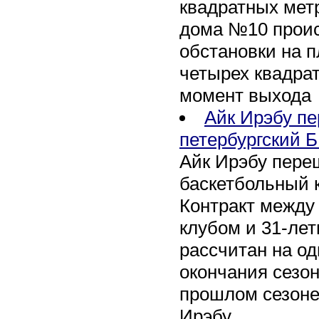
квадратных метр
дома №10 проис
обстановки на 
четырех квадра
момент выхода
Айк Ирэбу п
петербургский Б
Айк Ирэбу пере
баскетбольный к
Контракт между
клубом и 31-ле
рассчитан на оди
окончания сезон
прошлом сезоне
Ирэбу