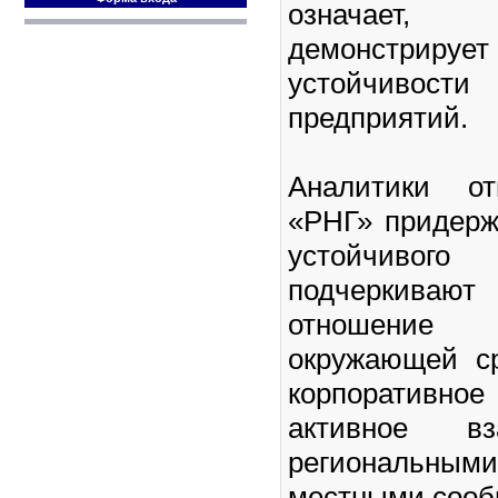
означает,
демонстрируе
устойчивости
предприятий.
Аналитики о
«РНГ» придерж
устойчивого
подчеркиваю
отношени
окружающей с
корпоративн
активное вз
региональн
местными сооб