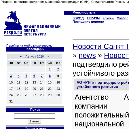
P1spb.ru является средством массовой информации (СМИ), Свидетельство Роскомна
Меню портала
ГОРОД
ТУРИЗМ
Хоккей
Футбол
Последние новости
Новости Санкт-П
Перейти на мобильную версию
Календарь
»
news
»
Новост
«
Август 2026 »
подтвердило рей
Пн
Вт
Ср
Чт
Пт
Сб
Вс
1
2
устойчивого ра
3
4
5
6
7
8
9
АО «РНГ» подтвердило рейт
10
11
12
13
14
15
16
устойчивого развития
17
18
19
20
21
22
23
Агентство 
24
25
26
27
28
29
30
31
компани
Поиск
положительны
национальн
Форма входа