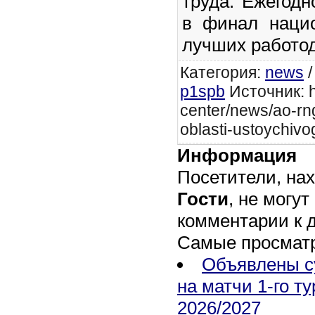
труда. Ежегод
в финал нацио
лучших работод
Категория
:
news
p1spb
Источник: ht
center/news/ao-rng
oblasti-ustoychivo
Информация
Посетители, на
Гости
, не могут
комментарии к 
Самые просмат
Объявлены с
на матчи 1-го т
2026/2027