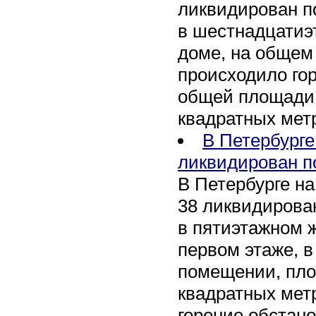
ликвидирован п
в шестнадцати
доме, на общем
происходило го
общей площади 
квадратных мет
В Петербурге
ликвидирован п
В Петербурге на
38 ликвидирован
в пятиэтажном 
первом этаже, 
помещении, пл
квадратных мет
горение обстан