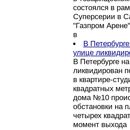
состоялся в рам
Суперсерии в Са
"Газпром Арене
в
В Петербурге
улице ликвидир
В Петербурге н
ликвидирован п
в квартире-сту
квадратных метр
дома №10 проис
обстановки на 
четырех квадра
момент выхода