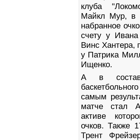
клуба "Локом
Майкл Мур, в 
набранное очко
счету у Ивана
Винс Хантера, п
у Патрика Мил
Ищенко.
А в составе
баскетбольно
самым результ
матче стал А
активе котор
очков. Также 1
Трент Фрейзе