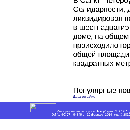
В Санкт-Петербу
Солидарности, д
ликвидирован п
в шестнадцати
доме, на общем
происходило го
общей площади 
квадратных мет
Популярные нов
Доход для сайтов
Информационный портал Петербурга P1SPB.RU, 
ЭЛ № ФС 77 - 64849 от 10 февраля 2016 года © 201