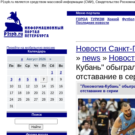
P1spb.ru является средством массовой информации (СМИ), Свидетельство Роскомна
Меню портала
ГОРОД
ТУРИЗМ
Хоккей
Футбол
Последние новости
Новости Санкт-П
Перейти на мобильную версию
Календарь
»
news
»
Новост
«
Август 2026 »
Кубань" обыграл
Пн
Вт
Ср
Чт
Пт
Сб
Вс
1
2
отставание в се
3
4
5
6
7
8
9
"Локомотив-Кубань" обыгра
10
11
12
13
14
15
16
отставание в серии
17
18
19
20
21
22
23
24
25
26
27
28
29
30
31
Поиск
Форма входа