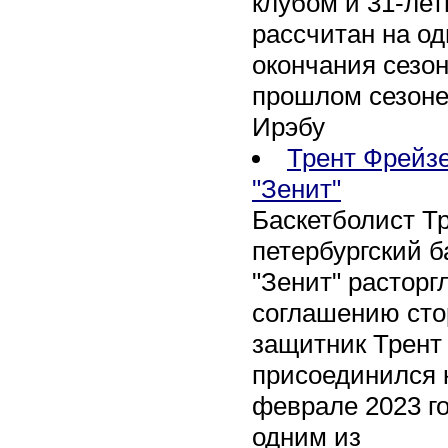
клубом и 31-ле
рассчитан на оди
окончания сезон
прошлом сезоне
Ирэбу
Трент Фрейзе
"Зенит"
Баскетболист Т
петербургский 
"Зенит" расторг
соглашению сто
защитник Трент
присоединился 
феврале 2023 го
одним из