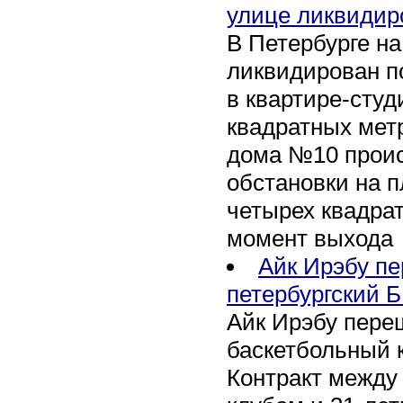
улице ликвидир
В Петербурге н
ликвидирован п
в квартире-сту
квадратных метр
дома №10 проис
обстановки на 
четырех квадра
момент выхода
Айк Ирэбу п
петербургский Б
Айк Ирэбу пере
баскетбольный к
Контракт между