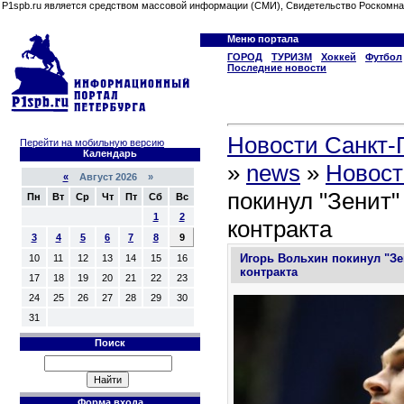
P1spb.ru является средством массовой информации (СМИ), Свидетельство Роскомна
Меню портала
ГОРОД
ТУРИЗМ
Хоккей
Футбол
Последние новости
Новости Санкт-П
Перейти на мобильную версию
Календарь
»
news
»
Новост
«
Август 2026 »
покинул "Зенит"
Пн
Вт
Ср
Чт
Пт
Сб
Вс
1
2
контракта
3
4
5
6
7
8
9
Игорь Вольхин покинул "Зе
10
11
12
13
14
15
16
контракта
17
18
19
20
21
22
23
24
25
26
27
28
29
30
31
Поиск
Форма входа