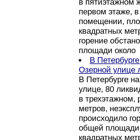
в пятиэтажном 
первом этаже, 
помещении, пл
квадратных мет
горение обстан
площади около
В Петербург
Озерной улице 
В Петербурге н
улице, 80 ликви
в трехэтажном,
метров, неэксп
происходило го
общей площади 
квадратных мет