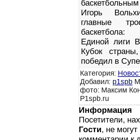
баскетбольны
Игорь Вольх
главные тро
баскетбола:
Единой лиги В
Кубок страны
победил в Супе
Категория
:
Новос
Добавил
:
p1spb
М
фото: Максим Кон
P1spb.ru
Информация
Посетители, на
Гости
, не могут
комментарии к 