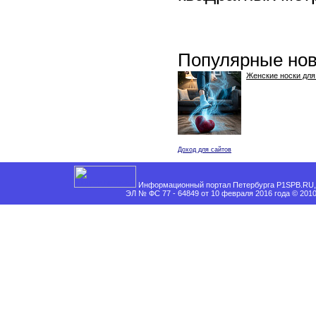
Популярные нов
Женские носки для
Доход для сайтов
Информационный портал Петербурга P1SPB.RU, 
ЭЛ № ФС 77 - 64849 от 10 февраля 2016 года © 201