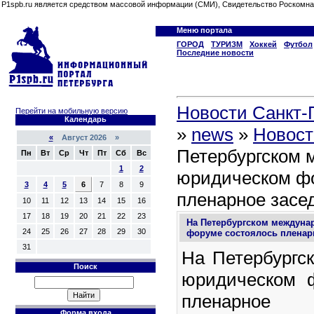
P1spb.ru является средством массовой информации (СМИ), Свидетельство Роскомна
Меню портала
ГОРОД
ТУРИЗМ
Хоккей
Футбол
Последние новости
Новости Санкт-П
Перейти на мобильную версию
Календарь
»
news
»
Новост
«
Август 2026 »
Петербургском 
Пн
Вт
Ср
Чт
Пт
Сб
Вс
1
2
юридическом ф
3
4
5
6
7
8
9
пленарное засе
10
11
12
13
14
15
16
17
18
19
20
21
22
23
На Петербургском междун
24
25
26
27
28
29
30
форуме состоялось пленар
31
На Петербургс
Поиск
юридическом 
пленарно
Форма входа