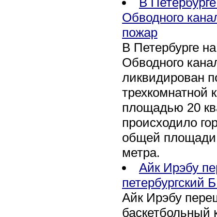
В Петербурге
Обводного кана
пожар
В Петербурге н
Обводного канал
ликвидирован по
трехкомнатной к
площадью 20 кв
происходило го
общей площади 
метра.
Айк Ирэбу п
петербургский Б
Айк Ирэбу пере
баскетбольный к