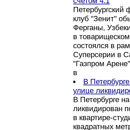
счетом 4:1
Петербургский 
клуб "Зенит" об
Ферганы, Узбеки
в товарищеском
состоялся в рам
Суперсерии в Са
"Газпром Арене
в
В Петербурге
улице ликвидир
В Петербурге н
ликвидирован п
в квартире-сту
квадратных метр