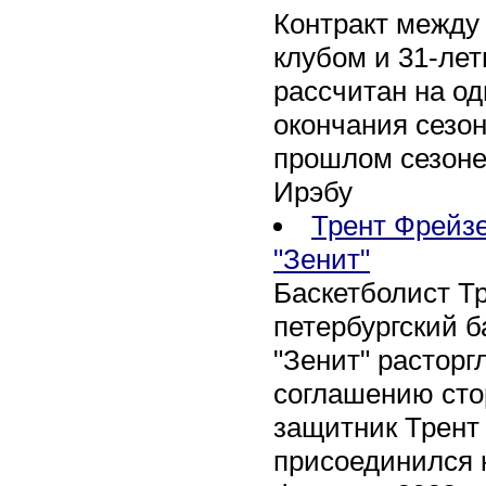
Контракт между
клубом и 31-ле
рассчитан на оди
окончания сезон
прошлом сезоне
Ирэбу
Трент Фрейзе
"Зенит"
Баскетболист Т
петербургский 
"Зенит" расторг
соглашению сто
защитник Трент
присоединился 