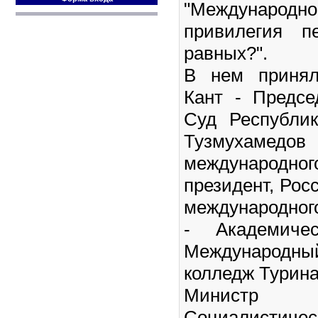
"Междунар
привилегия п
равных?".
В нем принял
Кант - Предсе
Суд Республи
Тузмухамед
международно
президент, Рос
международного
- Академичес
Международны
колледж Турина,
Минист
Социалистиче