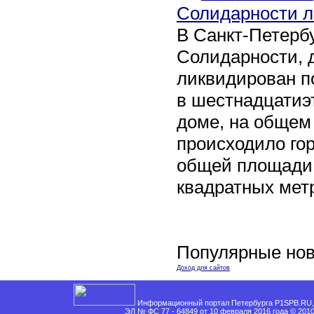
Солидарности л
В Санкт-Петербу
Солидарности, д
ликвидирован п
в шестнадцати
доме, на общем
происходило го
общей площади 
квадратных мет
Популярные нов
Доход для сайтов
Информационный портал Петербурга P1SPB.RU, 
ЭЛ № ФС 77 - 64849 от 10 февраля 2016 года © 201