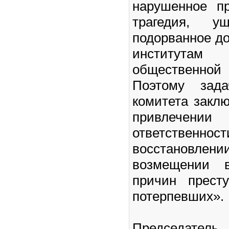
нарушенное пр
трагедия, ущ
подорванное д
института
общественно
Поэтому зада
комитета заклю
привлечен
ответствен
восстановлени
возмещении в
причин прест
потерпевших».
Председатель