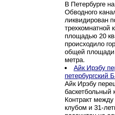
В Петербурге н
Обводного канал
ликвидирован по
трехкомнатной к
площадью 20 кв
происходило го
общей площади 
метра.
Айк Ирэбу п
петербургский Б
Айк Ирэбу пере
баскетбольный к
Контракт между
клубом и 31-ле