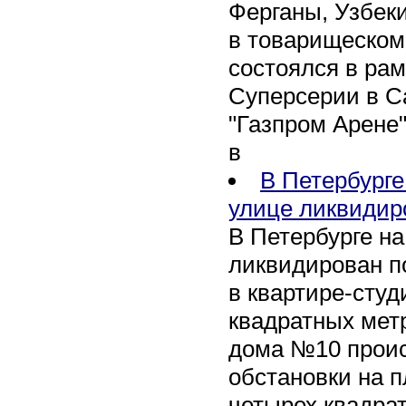
Ферганы, Узбеки
в товарищеском
состоялся в рам
Суперсерии в Са
"Газпром Арене
в
В Петербурге
улице ликвидир
В Петербурге н
ликвидирован п
в квартире-сту
квадратных метр
дома №10 проис
обстановки на 
четырех квадра