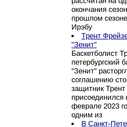
рассчитан на оди
окончания сезон
прошлом сезоне
Ирэбу
Трент Фрейзе
"Зенит"
Баскетболист Т
петербургский 
"Зенит" расторг
соглашению сто
защитник Трент
присоединился 
феврале 2023 го
одним из
В Санкт-Пете