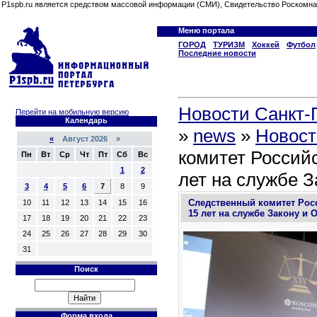
P1spb.ru является средством массовой информации (СМИ), Свидетельство Роскомна
Меню портала
ГОРОД
ТУРИЗМ
Хоккей
Футбол
Последние новости
Новости Санкт-П
Перейти на мобильную версию
Календарь
»
news
»
Новост
«
Август 2026 »
комитет Россий
Пн
Вт
Ср
Чт
Пт
Сб
Вс
1
2
лет на службе З
3
4
5
6
7
8
9
Следственный комитет Рос
10
11
12
13
14
15
16
15 лет на службе Закону и 
17
18
19
20
21
22
23
24
25
26
27
28
29
30
31
Поиск
Форма входа