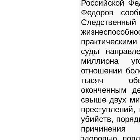
Российской Фе
Федоров сооб
Следственный
жизнеспособно
практическим
суды направл
миллиона у
отношении бол
тысяч об
оконченным д
свыше двух ми
преступлений,
убийств, поряд
причинения
здоровью, повл