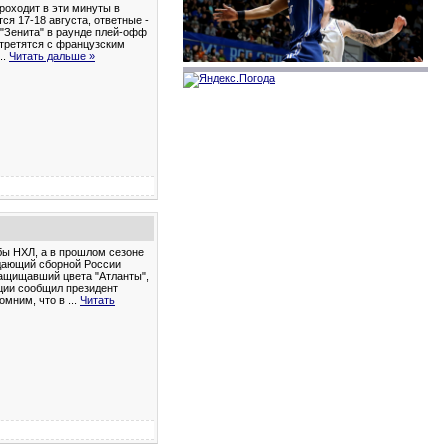
роходит в эти минуты в
ся 17-18 августа, ответные -
 "Зенита" в раунде плей-офф
стретятся с французским
...
Читать дальше »
бы НХЛ, а в прошлом сезоне
адающий сборной России
защищавший цвета "Атланты",
нции сообщил президент
помним, что в
...
Читать