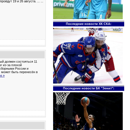
ройдут 19 и 26 августа. ...
...
Последние новости ХК СКА:
рый должен состояться 11
г из-за плохой
 сборными России и
, может быть перенесён в
е »
Последние новости БК "Зенит":