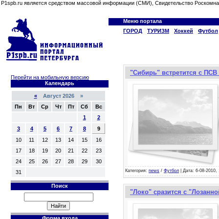
P1spb.ru является средством массовой информации (СМИ), Свидетельство Роскомна
Меню портала
ГОРОД
ТУРИЗМ
Хоккей
Футбол
"Сибирь" встретится с ПСВ
Перейти на мобильную версию
Календарь
«
Август 2026 »
Пн
Вт
Ср
Чт
Пт
Сб
Вс
1
2
3
4
5
6
7
8
9
10
11
12
13
14
15
16
17
18
19
20
21
22
23
24
25
26
27
28
29
30
Категория:
news
/
Футбол
| Дата: 6-08-2010, 
31
Поиск
"Локо" сразится с "Лозанн
Форма входа