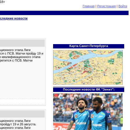
18+
Главная
|
Регистрация
|
Войти
следние новости
Карта Санкт-Петербурга
ционного этапа Лиги
тся с ПСВ. Матчи пройду 19 и
ф квалификационного этапа
третится с ПСВ. Матчи
Последние новости ФК "Зенит":
ционного этапа Лиги
пройдут 19 и 26 августа.
ционного этапа Лиги