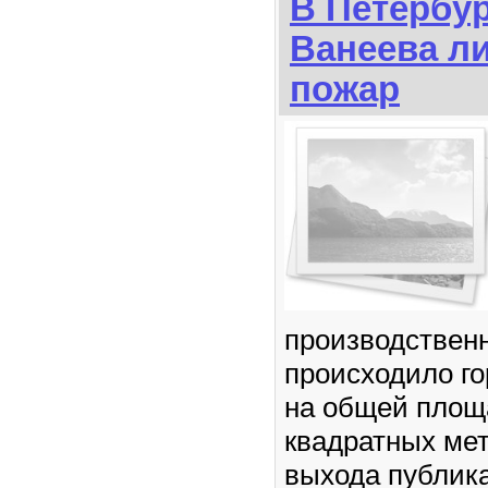
В Петербур
Ванеева л
пожар
производственн
происходило го
на общей площ
квадратных ме
выхода публик