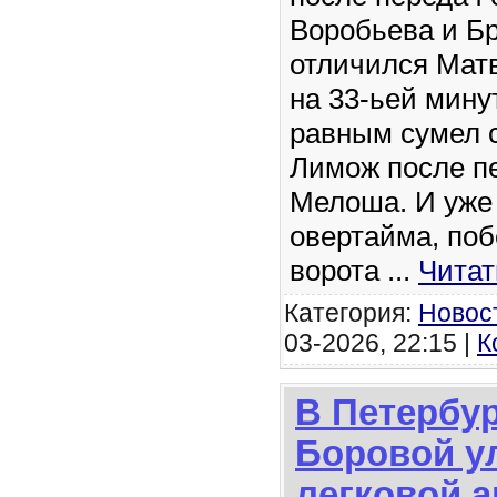
Воробьева и Б
отличился Матв
на 33-ьей минут
равным сумел 
Лимож после п
Мелоша. И уже 
овертайма, по
ворота
...
Читат
Категория:
Новос
03-2026, 22:15 |
К
В Петербур
Боровой у
легковой 