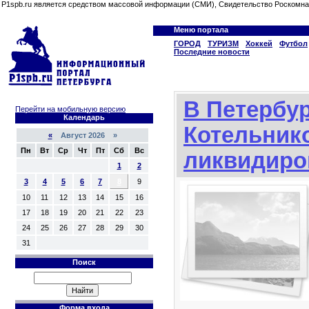
P1spb.ru является средством массовой информации (СМИ), Свидетельство Роскомна
Меню портала
ГОРОД
ТУРИЗМ
Хоккей
Футбол
Последние новости
В Петербур
Перейти на мобильную версию
Календарь
Котельник
«
Август 2026 »
Пн
Вт
Ср
Чт
Пт
Сб
Вс
ликвидиро
1
2
3
4
5
6
7
8
9
10
11
12
13
14
15
16
17
18
19
20
21
22
23
24
25
26
27
28
29
30
31
Поиск
Форма входа