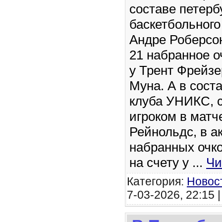
составе петерб
баскетбольного
Андре Роберсон
21 набранное о
у Трент Фрейзе
Муна. А в сост
клуба УНИКС, 
игроком в матч
Рейнольдс, в ак
набранных очко
на счету у
...
Чи
Категория:
Новос
7-03-2026, 22:15 