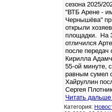
сезона 2025/202
"ВТБ Арене - и
Чернышёва" при
открыли хозяе
площадки. На 
отличился Арт
после передач 
Кирилла Адамчу
55-ой минуте, с
равным сумел 
Хайруллин посл
Сергея Плотни
Читать дальше
Категория:
Новос