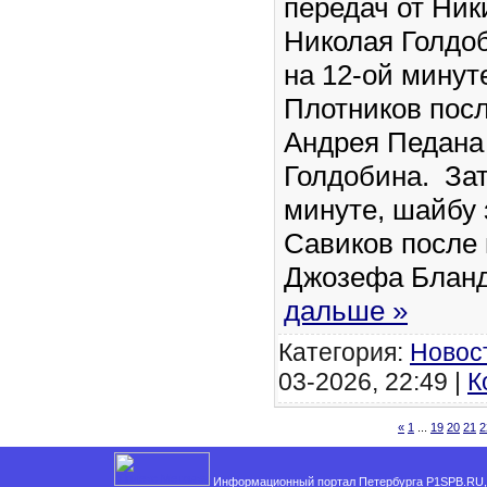
передач от Ник
Николая Голдоб
на 12-ой минут
Плотников посл
Андрея Педана
Голдобина. Зат
минуте, шайбу 
Савиков после 
Джозефа Блан
дальше »
Категория:
Новос
03-2026, 22:49 |
К
«
1
...
19
20
21
2
Информационный портал Петербурга P1SPB.RU, 