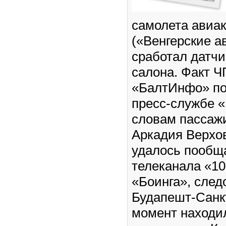
самолета авиа
(«Венгерские а
сработал датчи
салона. Факт Ч
«БалтИнфо» по
пресс-службе «
словам пассаж
Аркадия Верхов
удалось пообщ
телеканала «10
«Боинга», сле
Будапешт-Санкт
момент находи