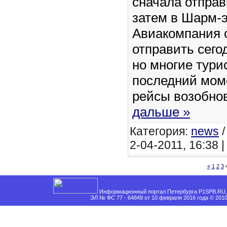
сначала отправ
затем в Шарм-
Авиакомпания 
отправить сего
но многие тури
последний моме
рейсы возобно
дальше »
Категория:
news
2-04-2011, 16:38 
«
1
2
3
Информационный портал Петербурга P1SPB.RU, 
ЭЛ № ФС 77 - 64849 от 10 февраля 2016 года © 201