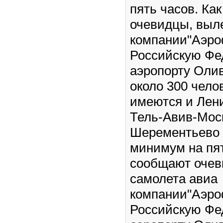
пять часов. Ка
очевидцы, выл
компании"Аэроф
Российскую Фе
аэропорту Оли
около 300 чело
имеются и Лен
Тель-Авив-Моск
Шерементьево 
минимум на пят
сообщают очев
самолета авиа
компании"Аэроф
Российскую Фе