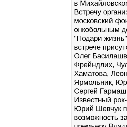
в Михайловском
Встречу органи
московский фо
онкобольным д
"Подари жизнь"
встрече присут
Олег Басилашв
Фрейндлих, Чу
Хаматова, Лео
Ярмольник, Юр
Сергей Гарма
Известный рок
Юрий Шевчук п
возможность з
премьеру Влад