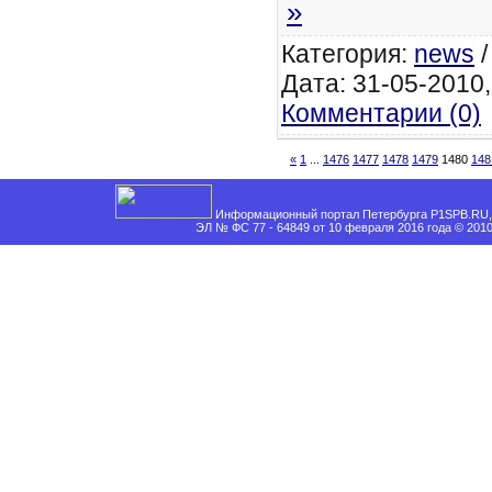
»
Категория:
news
Дата: 31-05-2010,
Комментарии (0)
«
1
...
1476
1477
1478
1479
1480
148
Информационный портал Петербурга P1SPB.RU, 
ЭЛ № ФС 77 - 64849 от 10 февраля 2016 года © 201