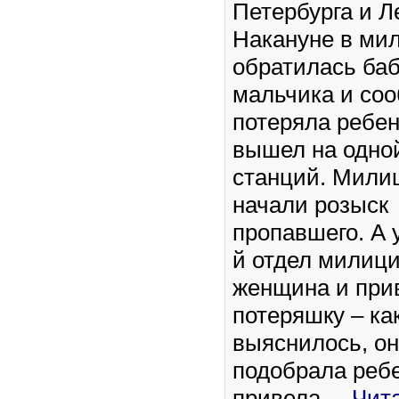
Петербурга и Л
Накануне в ми
обратилась ба
мальчика и соо
потеряла ребен
вышел на одно
станций. Мили
начали розыск
пропавшего. А 
й отдел милиц
женщина и при
потеряшку – ка
выяснилось, о
подобрала ребе
привела
...
Чит