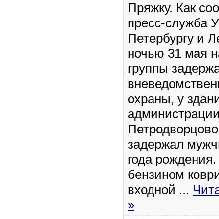
Пряжку. Как со
пресс-служба 
Петербургу и Л
ночью 31 мая 
группы задерж
вневедомствен
охраны, у здан
администраци
Петродворцово
задержал мужч
года рождения.
бензином коври
входной
...
Чит
»