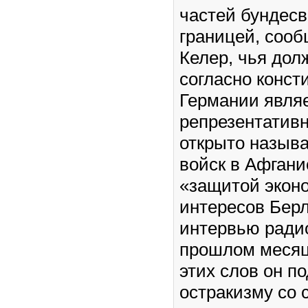
частей бундесв
границей, сооб
Келер, чья дол
согласно конст
Германии являе
репрезентативн
открыто называ
войск в Афгани
«защитой экон
интересов Бер
интервью ради
прошлом месяц
этих слов он п
остракизму со 