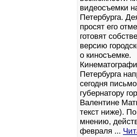
видеосъемки н
Петербурга. Де
просят его отм
готовят собств
версию городск
о киносъемке.
Кинематограф
Петербурга на
сегодня письмо
губернатору го
Валентине Матв
текст ниже). По
мнению, дейст
февраля
...
Чит