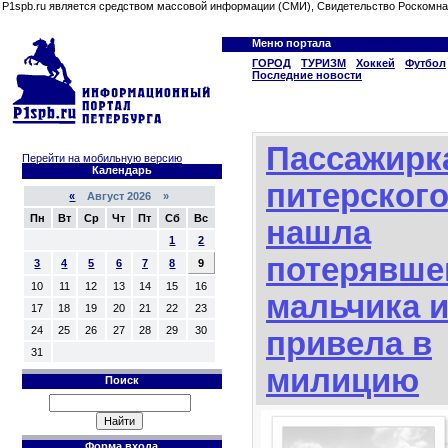
P1spb.ru является средством массовой информации (СМИ), Свидетельство Роскомна
Меню портала
ГОРОД
ТУРИЗМ
Хоккей
Футбол
Последние новости
Пассажирк
Перейти на мобильную версию
Календарь
питерского
«
Август 2026 »
Пн
Вт
Ср
Чт
Пт
Сб
Вс
нашла
1
2
потерявше
3
4
5
6
7
8
9
10
11
12
13
14
15
16
мальчика 
17
18
19
20
21
22
23
24
25
26
27
28
29
30
привела в
31
милицию
Поиск
Форма входа