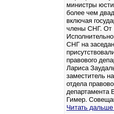
министры юсти
более чем двад
включая госуда
члены СНГ. От
Исполнительно
СНГ на заседа
присутствовал
правового деп
Лариса Заудал
заместитель н
отдела правово
департамента 
Гимер. Совещ
Читать дальше