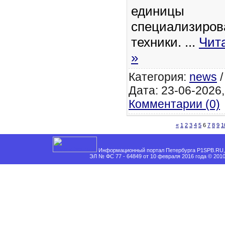
единицы
специализиров
техники.
...
Чит
»
Категория:
news
Дата: 23-06-2026,
Комментарии (0)
«
1
2
3
4
5
6
7
8
9
1
Информационный портал Петербурга P1SPB.RU, 
ЭЛ № ФС 77 - 64849 от 10 февраля 2016 года © 201