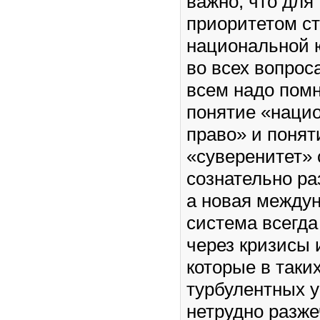
важно, что для
приоритетом с
национальной 
во всех вопрос
всем надо помн
понятие «наци
право» и понят
«суверенитет» 
сознательно р
а новая между
система всегда
через кризисы 
которые в таки
турбулентных 
нетрудно разже