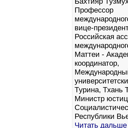
Бахтияр Тузму
Профессор
международног
вице-президент
Российская ас
международного
Маттеи - Акад
координатор,
Международны
университетск
Турина, Тхань Т
Министр юсти
Социалистичес
Республики Вь
Читать дальше