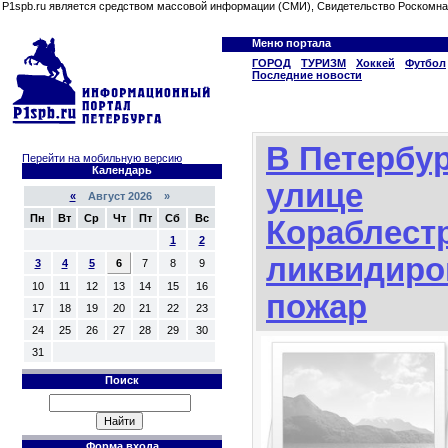
P1spb.ru является средством массовой информации (СМИ), Свидетельство Роскомна
Меню портала
ГОРОД
ТУРИЗМ
Хоккей
Футбол
Последние новости
В Петербур
Перейти на мобильную версию
Календарь
улице
«
Август 2026 »
Пн
Вт
Ср
Чт
Пт
Сб
Вс
Кораблест
1
2
ликвидиро
3
4
5
6
7
8
9
10
11
12
13
14
15
16
пожар
17
18
19
20
21
22
23
24
25
26
27
28
29
30
31
Поиск
Форма входа