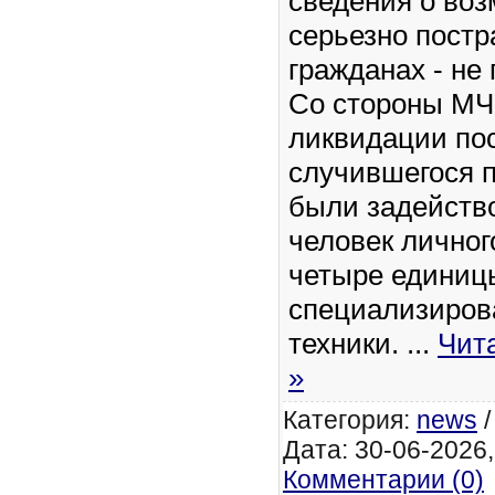
сведения о во
серьезно пост
гражданах - не
Со стороны МЧ
ликвидации по
случившегося 
были задейств
человек личног
четыре единиц
специализиров
техники.
...
Чит
»
Категория:
news
Дата: 30-06-2026,
Комментарии (0)