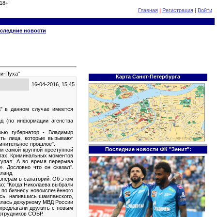
18+
Главная
|
Регистрация
|
Войти
следние новости
ни-Пуха"
Карта Санкт-Петербурга
16-04-2016, 15:45
а" в данном случае имеется
нд (по информации агенства
вью губернатор - Владимир
сть лица, которые вызывают
омнительное прошлое".
Последние новости ФК "Зенит":
ом самой крупной преступной
зетах. Криминальных моментов
тупал. А во время перерыва
. Дословно что он сказал".
ланд.
ионерам в санаторий. Об этом
о: "Когда Николаева выбрали
 по бизнесу новоиспечённого
сь, напившись шампанского,
нилась дежурному МВД России
 предлагали дружить с новым
сотрудников СОБР.