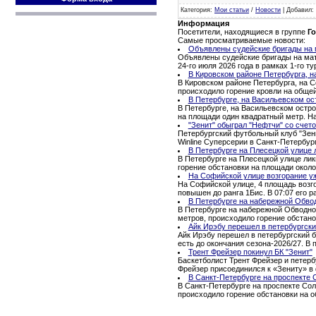
Категория
:
Мои статьи
/
Новости
|
Добавил
:
Информация
Посетители, находящиеся в группе
Го
Самые просматриваемые новости:
Объявлены судейские бригады на м
Объявлены судейские бригады на матч
24-го июля 2026 года в рамках 1-го 
В Кировском районе Петербурга, н
В Кировском районе Петербурга, на С
происходило горение кровли на обще
В Петербурге, на Васильевском ос
В Петербурге, на Васильевском остро
на площади один квадратный метр. Н
"Зенит" обыграл "Нефтчи" со счето
Петербургский футбольный клуб "Зени
Winline Суперсерии в Санкт-Петербур
В Петербурге на Плесецкой улице 
В Петербурге на Плесецкой улице ли
горение обстановки на площади окол
На Софийской улице возгорание уж
На Софийской улице, 4 площадь возго
повышен до ранга 1Бис. В 07:07 его ра
В Петербурге на набережной Обво
В Петербурге на набережной Обводног
метров, происходило горение обстано
Айк Ирэбу перешел в петербургски
Айк Ирэбу перешел в петербургский б
есть до окончания сезона-2026/27. В
Трент Фрейзер покинул БК "Зенит"
Баскетболист Трент Фрейзер и петерб
Фрейзер присоединился к «Зениту» в 
В Санкт-Петербурге на проспекте 
В Санкт-Петербурге на проспекте Сол
происходило горение обстановки на 