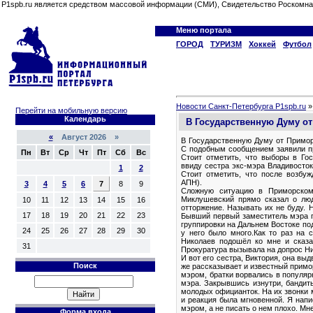
P1spb.ru является средством массовой информации (СМИ), Свидетельство Роскомна
Меню портала
ГОРОД
ТУРИЗМ
Хоккей
Футбол
Новости Санкт-Петербурга P1spb.ru
Перейти на мобильную версию
Календарь
В Государственную Думу от
«
Август 2026 »
В Государственную Думу от Примор
С подобным сообщением заявили п
Пн
Вт
Ср
Чт
Пт
Сб
Вс
Стоит отметить, что выборы в Го
ввиду сестра экс-мэра Владивосто
1
2
Стоит отметить, что после возбу
АПН).
3
4
5
6
7
8
9
Сложную ситуацию в Приморском 
Миклушевский прямо сказал о люд
10
11
12
13
14
15
16
отторжение. Называть их не буду. 
17
18
19
20
21
22
23
Бывший первый заместитель мэра г
группировки на Дальнем Востоке под
24
25
26
27
28
29
30
у него было много.Как то раз на
Николаев подошёл ко мне и сказа
31
Прокуратура вызывала на допрос Ни
И вот его сестра, Виктория, она вы
Поиск
же рассказывает и известный примо
мэром, братки ворвались в популяр
мэра. Закрывшись изнутри, бандит
молодых официанток. На их звонки 
и реакция была мгновенной. Я напи
мэром, а не писать о нем плохо. М
Форма входа