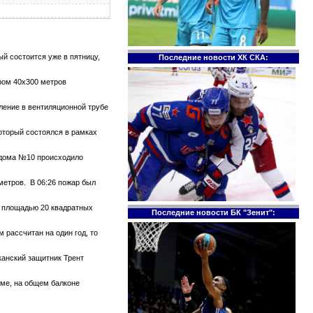
й состоится уже в пятницу,
Последние новости ХК СКА:
ром 40х300 метров
тление в вентиляционной трубе
который состоялся в рамках
е дома №10 происходило
метров. В 06:26 пожар был
те площадью 20 квадратных
Последние новости БК "Зенит":
 рассчитан на один год, то
канский защитник Трент
оме, на общем балконе