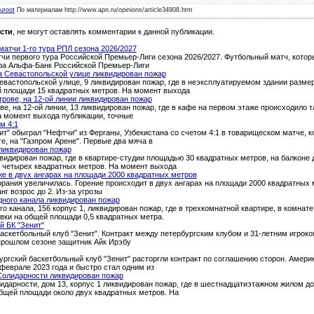
uroot
По материалам http://www.apn.ru/opinions/article34908.htm
сти
, не могут оставлять комментарии к данной публикации.
атчи 1-го тура РПЛ сезона 2026/2027
и первого тура Российской Премьер-Лиги сезона 2026/2027. Футбольный матч, которы
тура Альфа-Банк Российской Премьер-Лиги
а Севастопольской улице ликвидирован пожар
евастопольской улице, 9 ликвидирован пожар, где в неэксплуатируемом здании разме
й площади 15 квадратных метров. На момент выхода
трове, на 12-ой линии ликвидирован пожар
ве, на 12-ой линии, 13 ликвидирован пожар, где в кафе на первом этаже происходило 
а момент выхода публикации, точные
м 4:1
т" обыграл "Нефтчи" из Ферганы, Узбекистана со счетом 4:1 в товарищеском матче, 
ге, на "Газпром Арене". Первые два мяча в
ликвидирован пожар
квидирован пожар, где в квартире-студии площадью 30 квадратных метров, на балкон
о четырех квадратных метров. На момент выхода
е в двух ангарах на площади 2000 квадратных метров
рания увеличилась. Горение происходит в двух ангарах на площади 2000 квадратных 
нг возрос до 2. Из-за угрозы
дного канала ликвидирован пожар
о канала, 156 корпус 1, ликвидирован пожар, где в трехкомнатной квартире, в комна
вки на общей площади 0,5 квадратных метра.
й БК "Зенит"
аскетбольный клуб "Зенит". Контракт между петербургским клубом и 31-летним игроком
 прошлом сезоне защитник Айк Ирэбу
ургский баскетбольный клуб "Зенит" расторгли контракт по соглашению сторон. Амери
феврале 2023 года и быстро стал одним из
Солидарности ликвидирован пожар
идарности, дом 13, корпус 1 ликвидирован пожар, где в шестнадцатиэтажном жилом д
общей площади около двух квадратных метров. На