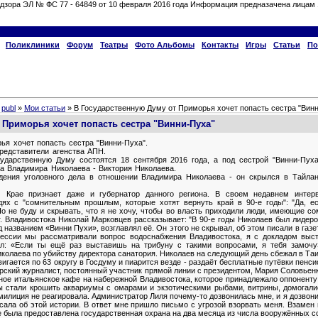
дзора ЭЛ № ФС 77 - 64849 от 10 февраля 2016 года Информация предназачена лицам 
Поликлиники
Форум
Театры
Фото Альбомы
Контакты
Игры
Статьи
По
»
publ
»
Мои статьи
» В Государственную Думу от Приморья хочет попасть сестра "Вин
 Приморья хочет попасть сестра "Винни-Пуха"
ья хочет попасть сестра "Винни-Пуха".
редставители агенства АПН.
сударственную Думу состоятся 18 сентября 2016 года, а под сестрой "Винни-Пух
ка Владимира Николаева - Виктория Николаева.
ждения уголовного дела в отношении Владимира Николаева - он скрылся в Тайла
Крае признает даже и губернатор данного региона. В своем недавнем интер
ях с "сомнительным прошлым, которые хотят вернуть край в 90-е годы": "Да, е
Но не буду и скрывать, что я не хочу, чтобы во власть приходили люди, имеющие с
. Владивостока Николай Марковцев рассказывает: "В 90-е годы Николаев был лидер
 названием «Винни Пухи», возглавлял её. Он этого не скрывал, об этом писали в га
 сессии мы рассматривали вопрос водоснабжения Владивостока, я с докладом выс
л: «Если ты ещё раз выставишь на трибуну с такими вопросами, я тебя замочу»
колаева по убийству директора санатория. Николаев на следующий день сбежал в Таи
двигается по 63 округу в Госдуму и пиарится везде - раздаёт бесплатные путёвки пенс
рский журналист, постоянный участник прямой линии с президентом, Мария Соловьенк
ное итальянское кафе на набережной Владивостока, которое принадлежало оппоненту
ы стали крошить аквариумы с омарами и экзотическими рыбами, витрины, домогали
милиция не реагировала. Администратор Лиля почему-то дозвонилась мне, и я дозво
сала об этой истории. В ответ мне пришло письмо с угрозой взорвать меня. Взамен
не была предоставлена государственная охрана на два месяца из числа вооружённых 