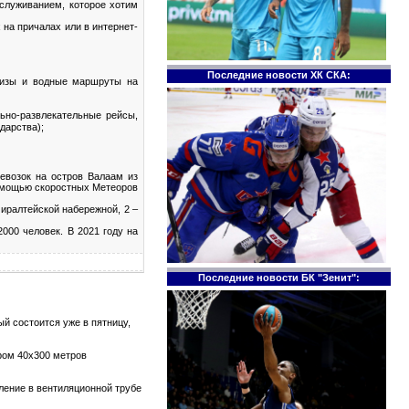
служиванием, которое хотим
 на причалах или в интернет-
Последние новости ХК СКА:
руизы и водные маршруты на
ьно-развлекательные рейсы,
дарства);
евозок на остров Валаам из
помощью скоростных Метеоров
иралтейской набережной, 2 –
000 человек. В 2021 году на
Последние новости БК "Зенит":
й состоится уже в пятницу,
ром 40х300 метров
тление в вентиляционной трубе