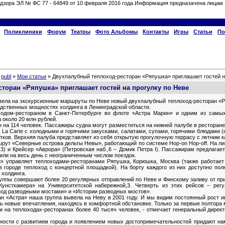
дзора ЭЛ № ФС 77 - 64849 от 10 февраля 2016 года Информация предназачена лицам 
Поликлиники
Форум
Театры
Фото Альбомы
Контакты
Игры
Статьи
По
»
publ
»
Мои статьи
» Двухпалубный теплоход-ресторан «Ряпушка» приглашает гостей н
торан «Ряпушка» приглашает гостей на прогулку по Неве
вела на экскурсионные маршруты по Неве новый двухпалубный теплоход-ресторан «Р
одственных мощностях холдинга в Ленинградской области.
одом-рестораном в Санкт-Петербурге во флоте «Астра Марин» и одним из самых
 около 20 млн рублей.
 на 114 человек. Пассажиры судна могут разместиться на нижней палубе в ресторан
 La Carte с холодными и горячими закусками, салатами, супами, горячими блюдами (
ков. Верхняя палуба представляет из себя открытую прогулочную террасу с летним к
ут «Северные острова дельты Невы», работающий по системе Hop-on Hop-off. На лин
,3) и Крейсер «Аврора» (Петровская наб.,6 – Домик Петра I). Пассажирам предлагае
 или на весь день с неограниченным числом поездок.
 управляет теплоходами-ресторанами Ряпушка, Корюшка, Москва (также работает п
в городе теплоход с концертной площадкой). На борту каждого из них доступно по
 холдинга.
уппы совершают более 20 регулярных отправлений по Неве и Финскому заливу от пр
Кунсткамера» на Университетской набережной,3. Четверть из этих рейсов – ре
под разводными мостами» и «Истории разводных мостов».
ан «Астра» наша группа вывела на Неву в 2001 году. И мы видим постоянный рост ин
ь новые впечатления, находясь в комфортной обстановке. Только за первые полтора
и на теплоходах-ресторанах более 40 тысяч человек, - отмечает генеральный дирек
пности с развитием города и появлением новых достопримечательностей придают н