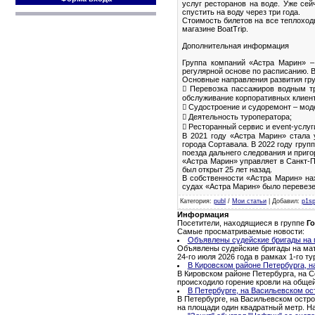
услуг ресторанов на воде. Уже се
спустить на воду через три года.
Стоимость билетов на все теплоход
магазине BoatTrip.
Дополнительная информация
Группа компаний «Астра Марин» –
регулярной основе по расписанию. В
Основные направления развития гр
 Перевозка пассажиров водным тр
обслуживание корпоративных клиенто
 Судостроение и судоремонт – мод
 Деятельность туроператора;
 Ресторанный сервис и event-услуг
В 2021 году «Астра Марин» стала 
города Сортавала. В 2022 году гру
поезда дальнего следования и приг
«Астра Марин» управляет в Санкт-П
был открыт 25 лет назад.
В собственности «Астра Марин» на
судах «Астра Марин» было перевезе
Категория
:
publ
/
Мои статьи
|
Добавил
:
p1s
Информация
Посетители, находящиеся в группе
Го
Самые просматриваемые новости:
Объявлены судейские бригады на м
Объявлены судейские бригады на матч
24-го июля 2026 года в рамках 1-го 
В Кировском районе Петербурга, н
В Кировском районе Петербурга, на С
происходило горение кровли на обще
В Петербурге, на Васильевском ос
В Петербурге, на Васильевском остро
на площади один квадратный метр. Н