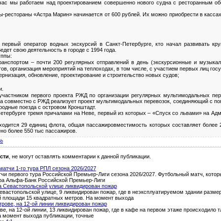
йчас мы работаем над проектированием совершенно нового судна с ресторанным об
ы-рестораны «Астра Марин» начинается от 600 рублей. Их можно приобрести в кассах
 первый оператор водных экскурсий в Санкт-Петербурге, кто начал развивать к
едет свою деятельность в городе с 1994 года.
уппы:
анспортом – почти 200 регулярных отправлений в день (экскурсионные и музыкал
в, организация мероприятий на теплоходах, в том числе, с участием первых лиц госу
ернизация, обновление, проектирование и строительство новых судов;
и.
участником первого проекта РЖД по организации регулярных мультимодальных пер
ппа совместно с РЖД реализует проект мультимодальных перевозок, соединяющий с 
ородные поезда с островом Кронштадт.
етербурге тремя причалами на Неве, первый из которых – «Спуск со львами» на Адм
ходится 29 единиц флота, общая пассажировместимость которых составляет более 2
но более 550 тыс пассажиров.
pb
сти
, не могут оставлять комментарии к данной публикации.
атчи 1-го тура РПЛ сезона 2026/2027
и первого тура Российской Премьер-Лиги сезона 2026/2027. Футбольный матч, которы
тура Альфа-Банк Российской Премьер-Лиги
а Севастопольской улице ликвидирован пожар
евастопольской улице, 9 ликвидирован пожар, где в неэксплуатируемом здании разме
й площади 15 квадратных метров. На момент выхода
трове, на 12-ой линии ликвидирован пожар
ве, на 12-ой линии, 13 ликвидирован пожар, где в кафе на первом этаже происходило 
а момент выхода публикации, точные