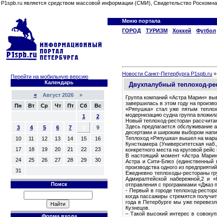
P1spb.ru является средством массовой информации (СМИ), Свидетельство Роскомна
Меню портала
ГОРОД
ТУРИЗМ
Хоккей
Футбол
Новости Санкт-Петербурга P1spb.ru
Перейти на мобильную версию
Календарь
Двухпалубный теплоход-рес
«
Август 2026 »
Группа компаний «Астра Марин» вы
завершилась в этом году на произв
Пн
Вт
Ср
Чт
Пт
Сб
Вс
«Ряпушка» стал уже пятым теплох
модернизацию судна группа вложила
1
2
Новый теплоход-ресторан рассчитан
Здесь предлагается обслуживание a
3
4
5
6
7
8
9
десертами и широким выбором напит
Теплоход «Ряпушка» вышел на маршр
10
11
12
13
14
15
16
Кунсткамера (Университетская наб.
17
18
19
20
21
22
23
конкретного места на круговой рейс
В настоящий момент «Астра Марин»
24
25
26
27
28
29
30
Астра и Сити-Блюз (единственный 
производства одного из предприятий
31
Ежедневно теплоходы-рестораны гр
Адмиралтейской набережной,2 и «
Поиск
отправления с программами «Джаз 
- Первый в городе теплоход-рестор
когда пассажиры стремятся получит
года в Петербурге мы уже перевезл
Кузнецов.
– Такой высокий интерес в совоку
Форма входа