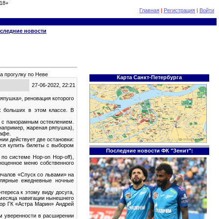
18+
Главная
|
Регистрация
|
Войти
следние новости
а прогулку по Неве
Карта Санкт-Петербурга
27-06-2022, 22:21
япушка», реновация которого
 больших в этом классе. В
е с панорамным остеклением.
например, жареная ряпушка),
афе.
ии действует две остановки:
тся купить билеты с выбором
Последние новости ФК "Зенит":
о системе Hop-on Hop-off),
лноценное меню собственного
ичалов «Спуск со львами» на
гулярные ежедневные ночные
тереса к этому виду досуга,
 месяца навигации нынешнего
тор ГК «Астра Марин» Андрей
ам уверенности в расширении