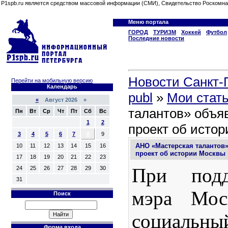
P1spb.ru является средством массовой информации (СМИ), Свидетельство Роскомна
Меню портала
ГОРОД
ТУРИЗМ
Хоккей
Футбол
Последние новости
Новости Санкт-П
Перейти на мобильную версию
Календарь
publ
»
Мои стат
«
Август 2026 »
талантов» объяв
Пн
Вт
Ср
Чт
Пт
Сб
Вс
1
2
проект об исто
3
4
5
6
7
8
9
АНО «Мастерская талантов»
10
11
12
13
14
15
16
проект об истории Москвы
17
18
19
20
21
22
23
При подд
24
25
26
27
28
29
30
31
мэра Мос
Поиск
социал
Форма входа