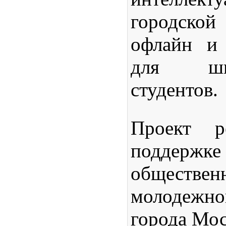
городско
офлайн и 
для шк
студентов.
Проект р
поддерж
обществе
молодеж
города Мо