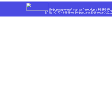
Информационный портал Петербурга P1SPB.RU, 
ЭЛ № ФС 77 - 64849 от 10 февраля 2016 года © 201