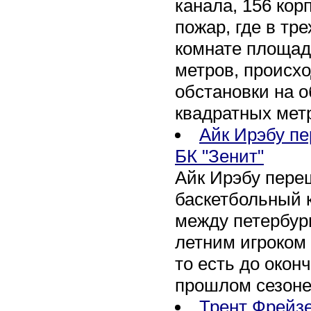
канала, 156 кор
пожар, где в тр
комнате площад
метров, происх
обстановки на 
квадратных мет
Айк Ирэбу пе
БК "Зенит"
Айк Ирэбу пере
баскетбольный к
между петербург
летним игроком 
то есть до окон
прошлом сезоне
Трент Фрейзе