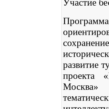
Участие бе
Программа
ориенти
сохранен
историче
развитие т
проекта «
Москва
тематическ
интеллект