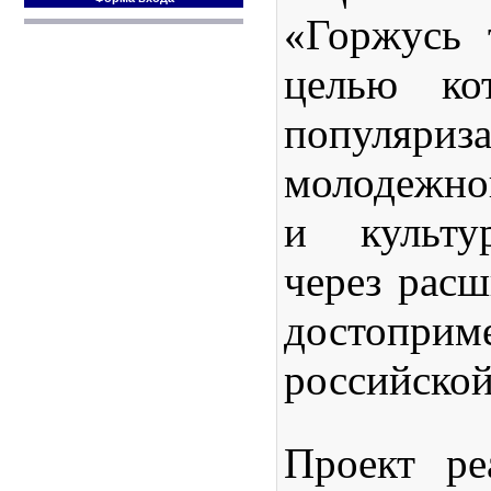
«Горжусь 
целью кот
популя
молодежно
и культу
через расш
достоприм
российско
Проект ре