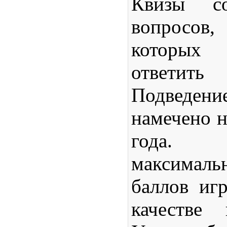
Квизы
со
вопросов
которых
ответить
Подвед
намечено н
года. 
максималь
баллов иг
качестве 