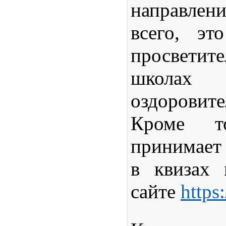
направле
всего, эт
просветит
школах
оздоровит
Кроме то
приним
в
квизах
п
сайте
https