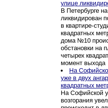
улице ликвидир
В Петербурге н
ликвидирован п
в квартире-сту
квадратных метр
дома №10 проис
обстановки на 
четырех квадра
момент выхода
На Софийско
уже в двух анга
квадратных мет
На Софийской у
возгорания уве
происходит в дв