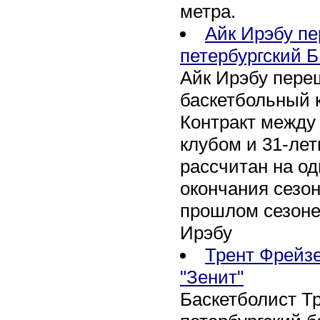
метра.
Айк Ирэбу п
петербургский Б
Айк Ирэбу пере
баскетбольный к
Контракт между
клубом и 31-ле
рассчитан на оди
окончания сезон
прошлом сезоне
Ирэбу
Трент Фрейзе
"Зенит"
Баскетболист Т