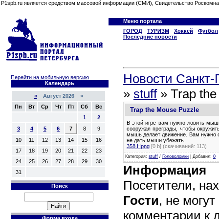
P1spb.ru является средством массовой информации (СМИ), Свидетельство Роскомна
Меню портала
ГОРОД
ТУРИЗМ
Хоккей
Футбол
Последние новости
Новости Санкт-П
Перейти на мобильную версию
Календарь
»
stuff
» Trap the
«
Август 2026 »
Пн
Вт
Ср
Чт
Пт
Сб
Вс
Trap the Mouse Puzzle
1
2
В этой игре вам нужно ловить мыш
сооружая преграды, чтобы окружить
3
4
5
6
7
8
9
мышь делает движение. Вам нужно 
10
11
12
13
14
15
16
не дать мыши убежать.
358.Hpng
[0 b] (cкачиваний: 113)
17
18
19
20
21
22
23
Категория
:
stuff
/
Головоломки
|
Добавил
:
0
24
25
26
27
28
29
30
Информация
31
Посетители, на
Поиск
Гости
, не могут
комментарии к 
Форма входа