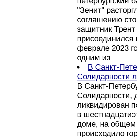
петербургский 
"Зенит" расторг
соглашению сто
защитник Трент
присоединился 
феврале 2023 го
одним из
В Санкт-Пете
Солидарности л
В Санкт-Петербу
Солидарности, д
ликвидирован п
в шестнадцати
доме, на общем
происходило го