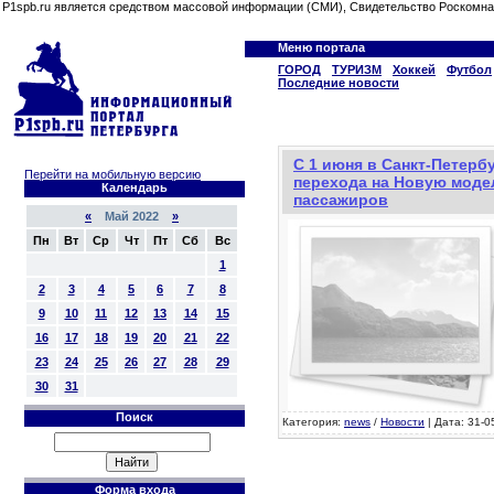
P1spb.ru является средством массовой информации (СМИ), Свидетельство Роскомна
Меню портала
ГОРОД
ТУРИЗМ
Хоккей
Футбол
Последние новости
С 1 июня в Санкт-Петербу
Перейти на мобильную версию
перехода на Новую моде
Календарь
пассажиров
«
Май 2022
»
Пн
Вт
Ср
Чт
Пт
Сб
Вс
1
2
3
4
5
6
7
8
9
10
11
12
13
14
15
16
17
18
19
20
21
22
23
24
25
26
27
28
29
30
31
Поиск
Категория:
news
/
Новости
| Дата: 31-0
Форма входа