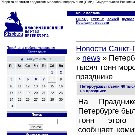
P1spb.ru является средством массовой информации (СМИ), Свидетельство Роскомна
Меню портала
ГОРОД
ТУРИЗМ
Хоккей
Футбол
Последние новости
Новости Санкт-П
Перейти на мобильную версию
Календарь
»
news
» Петерб
«
Август 2026 »
тысяч тонн мор
Пн
Вт
Ср
Чт
Пт
Сб
Вс
1
2
празднике
3
4
5
6
7
8
9
Петербуржцы съели 40 тыс
10
11
12
13
14
15
16
на празднике
17
18
19
20
21
22
23
На Праздник
24
25
26
27
28
29
30
31
Петербурге был
Поиск
тонн этого 
сообщает коми
Форма входа