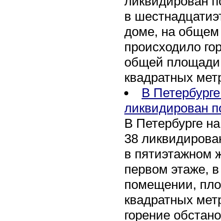
ликвидирован п
в шестнадцати
доме, на общем
происходило го
общей площади 
квадратных мет
В Петербурге
ликвидирован п
В Петербурге на
38 ликвидирован
в пятиэтажном 
первом этаже, 
помещении, пл
квадратных мет
горение обстан