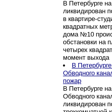
В Петербурге н
ликвидирован п
в квартире-сту
квадратных метр
дома №10 проис
обстановки на 
четырех квадра
момент выхода
В Петербурге
Обводного кана
пожар
В Петербурге н
Обводного канал
ликвидирован по
трехкомнатной к