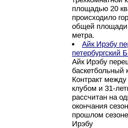
площадью 20 кв
происходило го
общей площади 
метра.
Айк Ирэбу п
петербургский Б
Айк Ирэбу пере
баскетбольный к
Контракт между
клубом и 31-ле
рассчитан на оди
окончания сезон
прошлом сезоне
Ирэбу