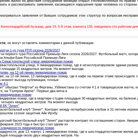
ению жалоб на действия сотрудников милиции открыл Уполномоченный по правам ч
имать и рассматривать заявления, касающиеся нарушения прав человека со стороны
атриваться заявления от бывших сотрудников этих структур по вопросам несправе
Конногвардейский бульвар, дом 19, 5-й этаж, комната 136, ежедневно (по рабочим дням
сти
, не могут оставлять комментарии к данной публикации.
атчи 1-го тура РПЛ сезона 2026/2027
и первого тура Российской Премьер-Лиги сезона 2026/2027. Футбольный матч, которы
тура Альфа-Банк Российской Премьер-Лиги
а Севастопольской улице ликвидирован пожар
евастопольской улице, 9 ликвидирован пожар, где в неэксплуатируемом здании разме
й площади 15 квадратных метров. На момент выхода
трове, на 12-ой линии ликвидирован пожар
ве, на 12-ой линии, 13 ликвидирован пожар, где в кафе на первом этаже происходило 
а момент выхода публикации, точные
м 4:1
т" обыграл "Нефтчи" из Ферганы, Узбекистана со счетом 4:1 в товарищеском матче, 
ге, на "Газпром Арене". Первые два мяча в
ликвидирован пожар
квидирован пожар, где в квартире-студии площадью 30 квадратных метров, на балкон
о четырех квадратных метров. На момент выхода
й БК "Зенит"
аскетбольный клуб "Зенит". Контракт между петербургским клубом и 31-летним игроком
 прошлом сезоне защитник Айк Ирэбу
ургский баскетбольный клуб "Зенит" расторгли контракт по соглашению сторон. Амери
феврале 2023 года и быстро стал одним из
Солидарности ликвидирован пожар
идарности, дом 13, корпус 1 ликвидирован пожар, где в шестнадцатиэтажном жилом д
общей площади около двух квадратных метров. На