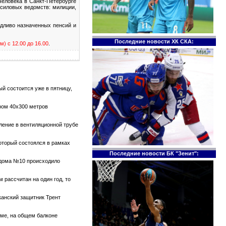
еловека в Санкт-Петербурге
 силовых ведомств: милиции,
дливо назначенных пенсий и
Последние новости ХК СКА:
) с 12.00 до 16.00
.
й состоится уже в пятницу,
ром 40х300 метров
тление в вентиляционной трубе
который состоялся в рамках
Последние новости БК "Зенит":
е дома №10 происходило
 рассчитан на один год, то
канский защитник Трент
оме, на общем балконе