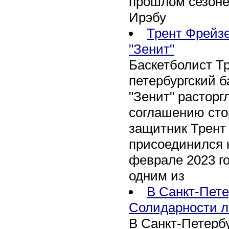
прошлом сезоне
Ирэбу
Трент Фрейзе
"Зенит"
Баскетболист Т
петербургский 
"Зенит" расторг
соглашению сто
защитник Трент
присоединился 
феврале 2023 го
одним из
В Санкт-Пете
Солидарности л
В Санкт-Петербу