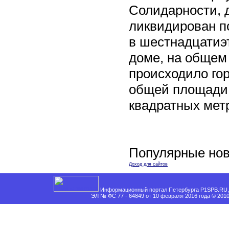
Солидарности, д
ликвидирован п
в шестнадцати
доме, на общем
происходило го
общей площади 
квадратных мет
Популярные нов
Доход для сайтов
Информационный портал Петербурга P1SPB.RU, 
ЭЛ № ФС 77 - 64849 от 10 февраля 2016 года © 201