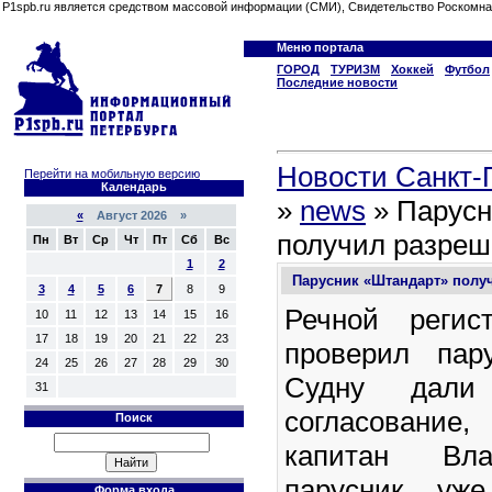
P1spb.ru является средством массовой информации (СМИ), Свидетельство Роскомна
Меню портала
ГОРОД
ТУРИЗМ
Хоккей
Футбол
Последние новости
Новости Санкт-П
Перейти на мобильную версию
Календарь
»
news
» Парусн
«
Август 2026 »
получил разреш
Пн
Вт
Ср
Чт
Пт
Сб
Вс
1
2
Парусник «Штандарт» полу
3
4
5
6
7
8
9
Речной регис
10
11
12
13
14
15
16
17
18
19
20
21
22
23
проверил пар
24
25
26
27
28
29
30
Судну дали 
31
согласование
Поиск
капитан Вла
парусник уже
Форма входа