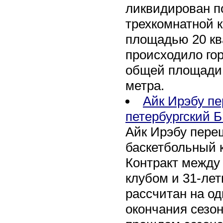
ликвидирован по
трехкомнатной к
площадью 20 кв
происходило го
общей площади 
метра.
Айк Ирэбу п
петербургский Б
Айк Ирэбу пере
баскетбольный к
Контракт между
клубом и 31-ле
рассчитан на оди
окончания сезон