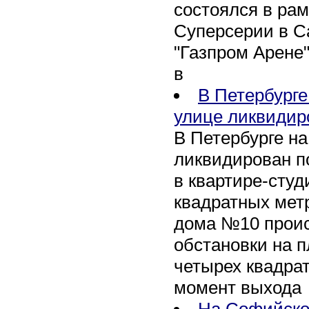
состоялся в рам
Суперсерии в Са
"Газпром Арене
в
В Петербурге
улице ликвидир
В Петербурге н
ликвидирован п
в квартире-сту
квадратных метр
дома №10 проис
обстановки на 
четырех квадра
момент выхода
На Софийско