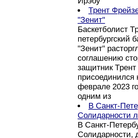
Ирэбу
Трент Фрейзе
"Зенит"
Баскетболист Т
петербургский 
"Зенит" расторг
соглашению сто
защитник Трент
присоединился 
феврале 2023 го
одним из
В Санкт-Пете
Солидарности л
В Санкт-Петербу
Солидарности, д