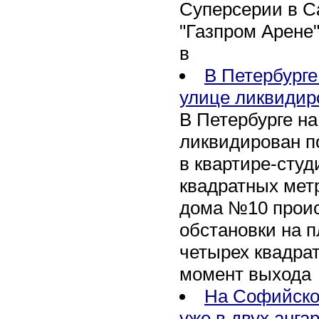
Суперсерии в Са
"Газпром Арене
в
В Петербурге
улице ликвидир
В Петербурге н
ликвидирован п
в квартире-сту
квадратных метр
дома №10 проис
обстановки на 
четырех квадра
момент выхода
На Софийско
уже в двух анга