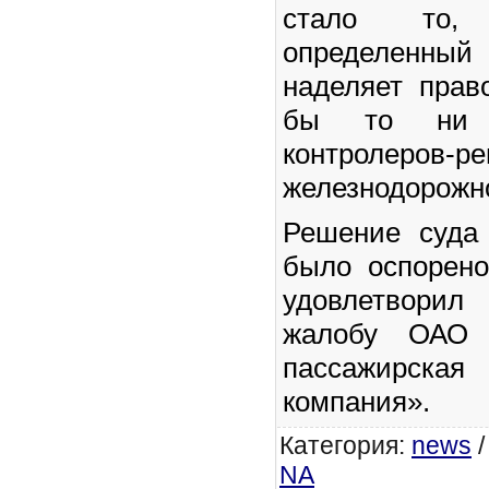
стало то,
определенн
наделяет прав
бы то ни 
контролеро
железнодорожн
Решение суда
было оспорено
удовлетвори
жалобу ОАО «
пассажирск
компания».
Категория
:
news
NA