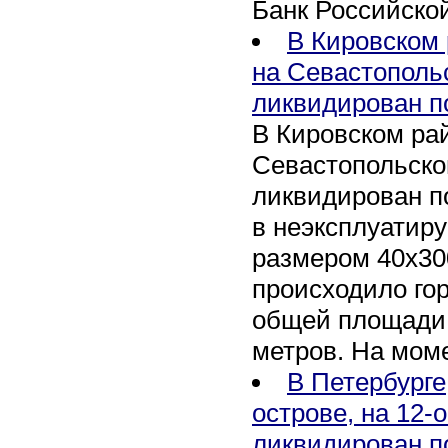
Банк Российско
В Кировском 
на Севастополь
ликвидирован п
В Кировском рай
Севастопольско
ликвидирован п
в неэксплуатир
размером 40х30
происходило го
общей площади 
метров. На мом
В Петербурге
острове, на 12-
ликвидирован п