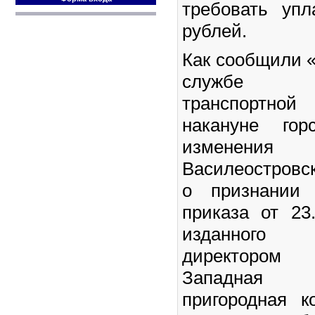
требовать уп
рублей.
Как сообщили «
службе Се
транспортно
накануне гор
изменен
Василеостровск
о признании 
приказа от 23
изданного
директором
Западная 
пригородная к