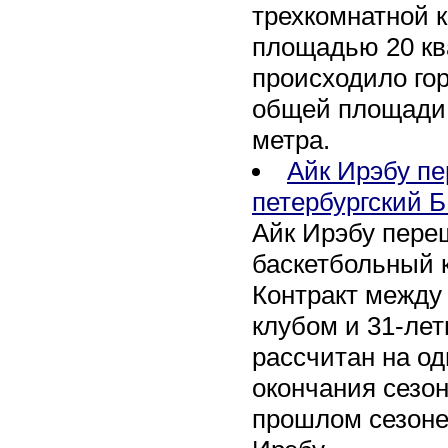
трехкомнатной к
площадью 20 кв
происходило го
общей площади 
метра.
Айк Ирэбу п
петербургский Б
Айк Ирэбу пере
баскетбольный к
Контракт между
клубом и 31-ле
рассчитан на оди
окончания сезон
прошлом сезоне