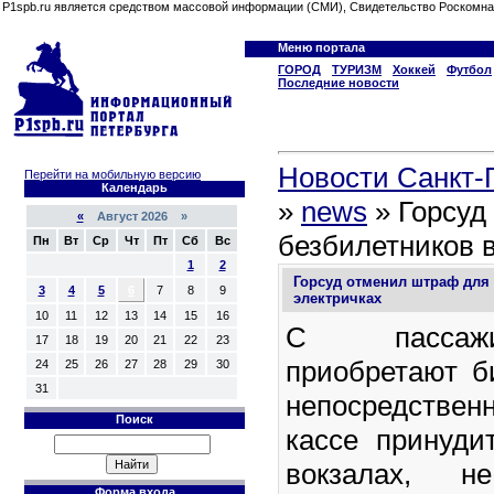
P1spb.ru является средством массовой информации (СМИ), Свидетельство Роскомна
Меню портала
ГОРОД
ТУРИЗМ
Хоккей
Футбол
Последние новости
Новости Санкт-П
Перейти на мобильную версию
Календарь
»
news
» Горсуд
«
Август 2026 »
безбилетников в
Пн
Вт
Ср
Чт
Пт
Сб
Вс
1
2
Горсуд отменил штраф для 
3
4
5
6
7
8
9
электричках
10
11
12
13
14
15
16
С пассажи
17
18
19
20
21
22
23
приобретают б
24
25
26
27
28
29
30
31
непосредствен
Поиск
кассе принуди
вокзалах, 
Форма входа