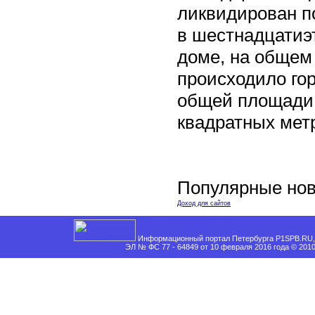
ликвидирован п
в шестнадцати
доме, на общем
происходило го
общей площади 
квадратных мет
Популярные нов
Доход для сайтов
Информационный портал Петербурга P1SPB.RU, 
ЭЛ № ФС 77 - 64849 от 10 февраля 2016 года © 201