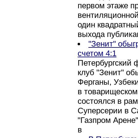
первом этаже п
вентиляционной
один квадратны
выхода публика
"Зенит" обыг
счетом 4:1
Петербургский 
клуб "Зенит" об
Ферганы, Узбеки
в товарищеском
состоялся в рам
Суперсерии в Са
"Газпром Арене
в