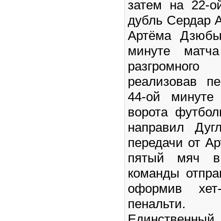
затем на 22-
дубль Сердар А
Артёма Дзюбы
минуте матч
разгромног
реализовав пе
44-ой минуте
ворота футбол
направил Дуг
передачи от А
пятый мяч в 
команды отпра
оформив хет-
пенальти.
Единственны