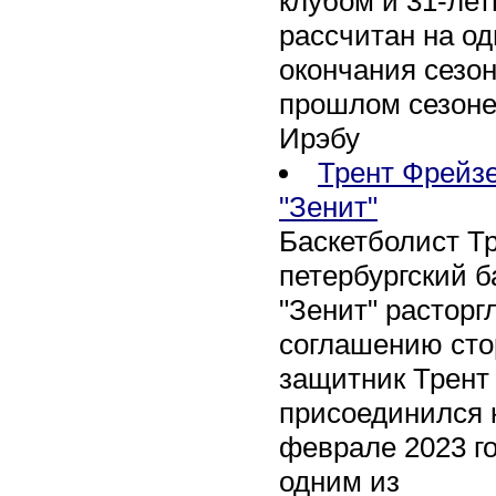
клубом и 31-ле
рассчитан на оди
окончания сезон
прошлом сезоне
Ирэбу
Трент Фрейзе
"Зенит"
Баскетболист Т
петербургский 
"Зенит" расторг
соглашению сто
защитник Трент
присоединился 
феврале 2023 го
одним из