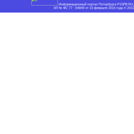
Информационный портал Петербурга P1SPB.RU, 
ЭЛ № ФС 77 - 64849 от 10 февраля 2016 года © 201