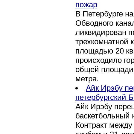
пожар
В Петербурге н
Обводного канал
ликвидирован по
трехкомнатной к
площадью 20 кв
происходило го
общей площади 
метра.
Айк Ирэбу п
петербургский Б
Айк Ирэбу пере
баскетбольный к
Контракт между