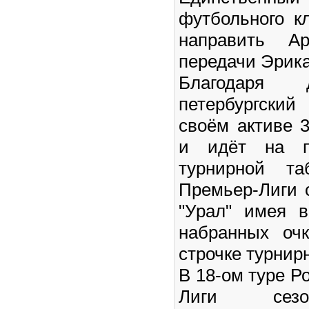
футбольного к
направить А
передачи Эрик
Благодаря 
петербургски
своём активе 
и идёт на п
турнирной та
Премьер-Лиги с
"Урал" имея 
набранных оч
строчке турнир
В 18-ом туре Р
Лиги сезо