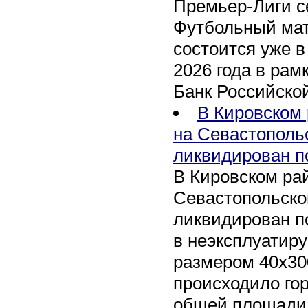
Премьер-Лиги се
Футбольный мат
состоится уже в
2026 года в рам
Банк Российско
В Кировском 
на Севастополь
ликвидирован п
В Кировском рай
Севастопольско
ликвидирован п
в неэксплуатир
размером 40х30
происходило го
общей площади 