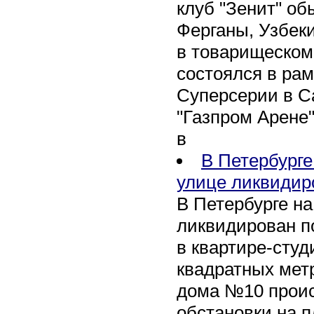
клуб "Зенит" об
Ферганы, Узбеки
в товарищеском
состоялся в рам
Суперсерии в Са
"Газпром Арене
в
В Петербурге
улице ликвидир
В Петербурге н
ликвидирован п
в квартире-сту
квадратных метр
дома №10 проис
обстановки на 