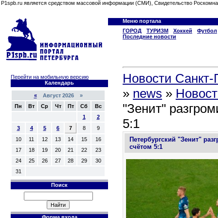
P1spb.ru является средством массовой информации (СМИ), Свидетельство Роскомна
Меню портала
ГОРОД
ТУРИЗМ
Хоккей
Футбол
Последние новости
Новости Санкт-П
Перейти на мобильную версию
Календарь
»
news
»
Новост
«
Август 2026 »
"Зенит" разгром
Пн
Вт
Ср
Чт
Пт
Сб
Вс
1
2
5:1
3
4
5
6
7
8
9
Петербургский "Зенит" разг
10
11
12
13
14
15
16
счётом 5:1
17
18
19
20
21
22
23
24
25
26
27
28
29
30
31
Поиск
Форма входа