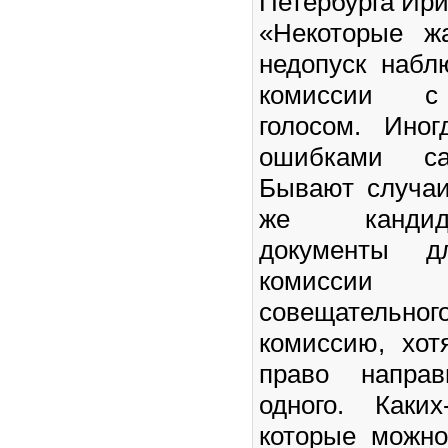
Петербурга Ири
«Некоторые ж
недопуск набл
комиссии с
голосом. Ино
ошибками са
Бывают случаи
же кандид
документы д
комисси
совещательно
комиссию, хот
право направ
одного. Каки
которые можн