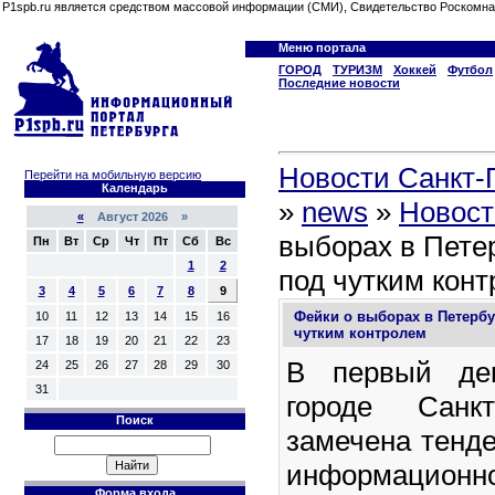
P1spb.ru является средством массовой информации (СМИ), Свидетельство Роскомна
Меню портала
ГОРОД
ТУРИЗМ
Хоккей
Футбол
Последние новости
Новости Санкт-П
Перейти на мобильную версию
Календарь
»
news
»
Новост
«
Август 2026 »
выборах в Пете
Пн
Вт
Ср
Чт
Пт
Сб
Вс
1
2
под чутким кон
3
4
5
6
7
8
9
Фейки о выборах в Петербу
10
11
12
13
14
15
16
чутким контролем
17
18
19
20
21
22
23
В первый ден
24
25
26
27
28
29
30
31
городе Санкт
Поиск
замечена тенд
информац
Форма входа