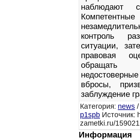
наблюдают с
Компетен
незамедлит
контроль ра
ситуации, за
правовая оц
обращать
недостовер
вбросы, приз
заблуждение гр
Категория
:
news
p1spb
Источник: ht
zametki.ru/159021
Информация