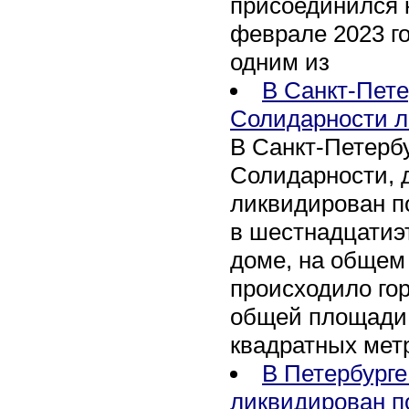
присоединился 
феврале 2023 го
одним из
В Санкт-Пете
Солидарности л
В Санкт-Петербу
Солидарности, д
ликвидирован п
в шестнадцати
доме, на общем
происходило го
общей площади 
квадратных мет
В Петербурге
ликвидирован п