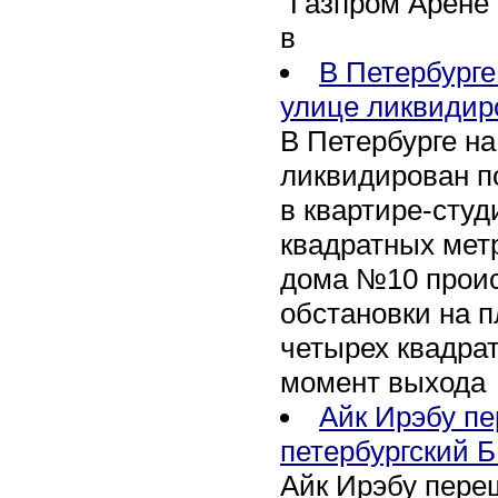
"Газпром Арене
в
В Петербурге
улице ликвидир
В Петербурге н
ликвидирован п
в квартире-сту
квадратных метр
дома №10 проис
обстановки на 
четырех квадра
момент выхода
Айк Ирэбу п
петербургский Б
Айк Ирэбу пере