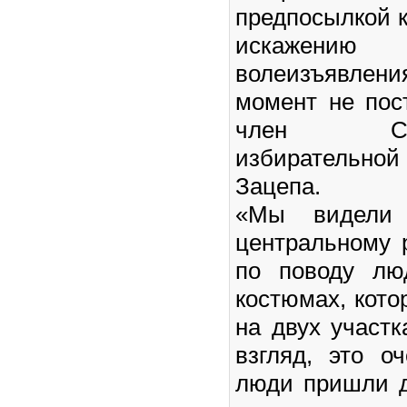
предпосылкой 
искажению
волеизъявл
момент не пос
член Санкт
избирательно
Зацепа.
«Мы видели
центральному 
по поводу лю
костюмах, кото
на двух участ
взгляд, это о
люди пришли д