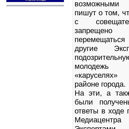
возможными
пишут о том, ч
с совещате
запрещен
перемещаться 
другие Экс
подозрительн
молодежь
«каруселях»
районе города.
На эти, а так
были получен
ответы в ходе 
Медиацентра
Экспертам