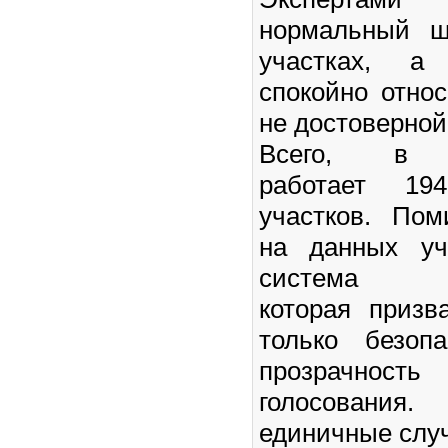
нормальный ш
участках, а
спокойно отно
не достоверно
Всего, в Са
работает 194
участков. По
на данных уч
система ви
которая призв
только безоп
прозрачно
голосован
единичные слу