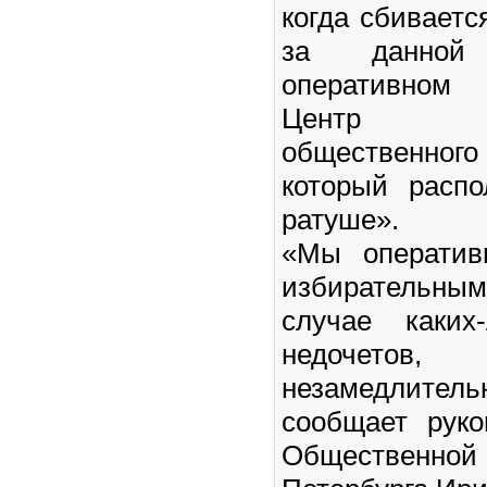
когда сбиваетс
за данной
оперативном
Центр
общественно
который расп
ратуше».
«Мы оператив
избирательны
случае каких
недочето
незамедлитель
сообщает руко
Общественно