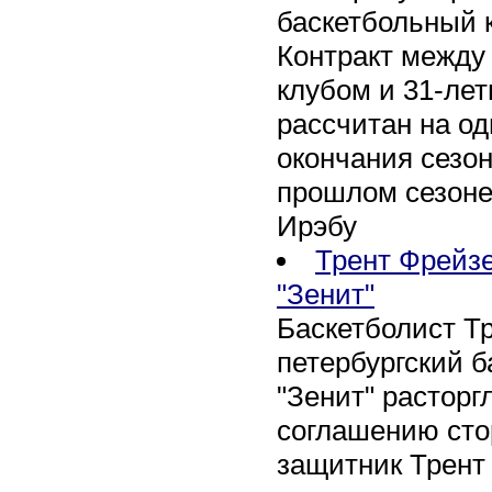
баскетбольный к
Контракт между
клубом и 31-ле
рассчитан на оди
окончания сезон
прошлом сезоне
Ирэбу
Трент Фрейзе
"Зенит"
Баскетболист Т
петербургский 
"Зенит" расторг
соглашению сто
защитник Трент