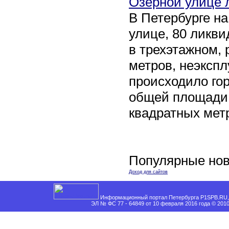
Озерной улице 
В Петербурге н
улице, 80 ликви
в трехэтажном,
метров, неэксп
происходило го
общей площади 
квадратных мет
Популярные нов
Доход для сайтов
Информационный портал Петербурга P1SPB.RU, 
ЭЛ № ФС 77 - 64849 от 10 февраля 2016 года © 201