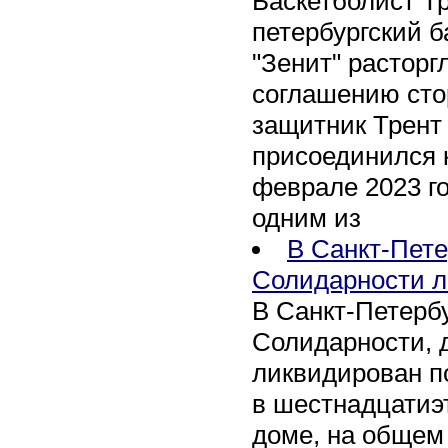
Баскетболист Т
петербургский 
"Зенит" расторг
соглашению сто
защитник Трент
присоединился 
феврале 2023 го
одним из
В Санкт-Пете
Солидарности л
В Санкт-Петербу
Солидарности, д
ликвидирован п
в шестнадцати
доме, на общем