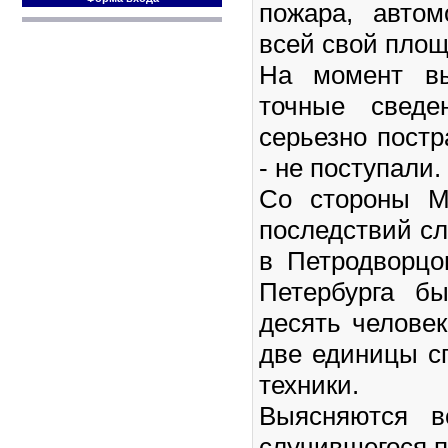
пожара, авто
всей свой площ
На момент вы
точные сведе
серьезно пост
- не поступали.
Со стороны М
последствий с
в Петродворцо
Петербурга б
десять человек
две единицы с
техники.
Выясняются в
случившегося п