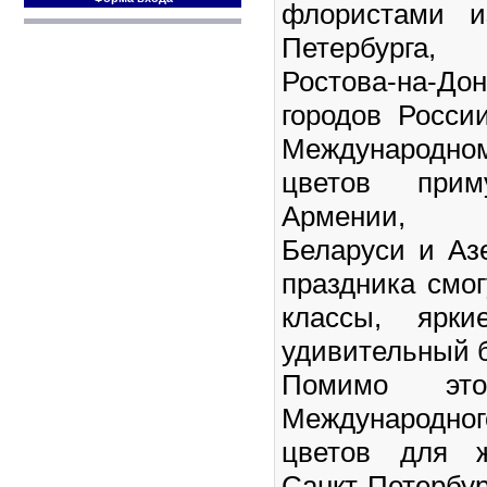
флористами и
Петербурга,
Ростова-на-До
городов Росси
Международ
цветов при
Армении, Т
Беларуси и Аз
праздника смог
классы, ярк
удивительный б
Помимо эт
Международ
цветов для ж
Санкт-Петерб