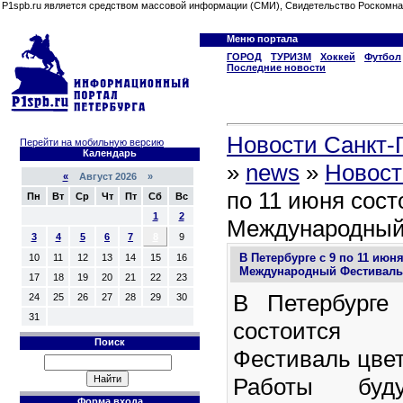
P1spb.ru является средством массовой информации (СМИ), Свидетельство Роскомна
Меню портала
ГОРОД
ТУРИЗМ
Хоккей
Футбол
Последние новости
Новости Санкт-П
Перейти на мобильную версию
Календарь
»
news
»
Новост
«
Август 2026 »
по 11 июня сост
Пн
Вт
Ср
Чт
Пт
Сб
Вс
1
2
Международный
3
4
5
6
7
8
9
В Петербурге с 9 по 11 июн
10
11
12
13
14
15
16
Международный Фестиваль
17
18
19
20
21
22
23
В Петербурге
24
25
26
27
28
29
30
31
состоится 
Поиск
Фестиваль цвет
Работы буду
Форма входа