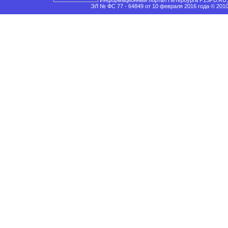
Информационный портал Петербурга P1SPB.RU, 
ЭЛ № ФС 77 - 64849 от 10 февраля 2016 года © 201