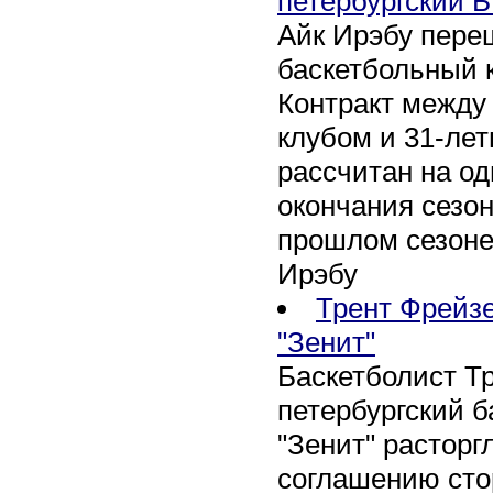
петербургский Б
Айк Ирэбу пере
баскетбольный к
Контракт между
клубом и 31-ле
рассчитан на оди
окончания сезон
прошлом сезоне
Ирэбу
Трент Фрейзе
"Зенит"
Баскетболист Т
петербургский 
"Зенит" расторг
соглашению сто