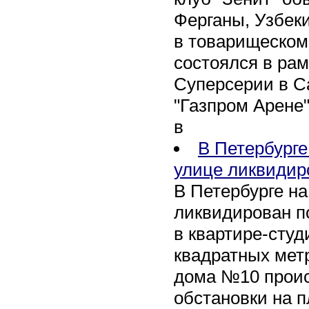
Ферганы, Узбеки
в товарищеском
состоялся в рам
Суперсерии в Са
"Газпром Арене
в
В Петербурге
улице ликвидир
В Петербурге н
ликвидирован п
в квартире-сту
квадратных метр
дома №10 проис
обстановки на 