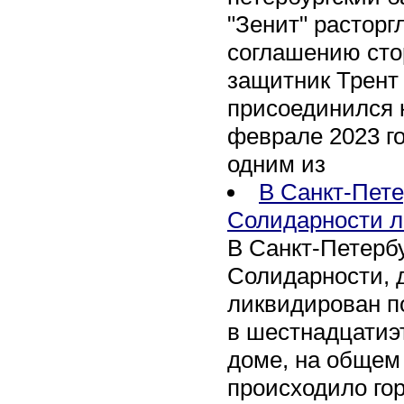
"Зенит" расторг
соглашению сто
защитник Трент
присоединился 
феврале 2023 го
одним из
В Санкт-Пете
Солидарности л
В Санкт-Петербу
Солидарности, д
ликвидирован п
в шестнадцати
доме, на общем
происходило го