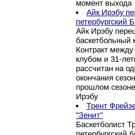
момент выхода
Айк Ирэбу п
петербургский Б
Айк Ирэбу пере
баскетбольный к
Контракт между
клубом и 31-ле
рассчитан на оди
окончания сезон
прошлом сезоне
Ирэбу
Трент Фрейзе
"Зенит"
Баскетболист Т
петербургский 