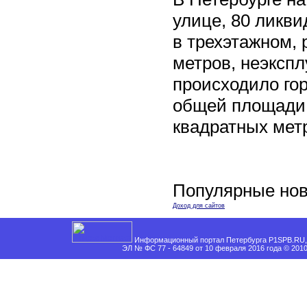
улице, 80 ликви
в трехэтажном,
метров, неэксп
происходило го
общей площади 
квадратных мет
Популярные нов
Доход для сайтов
Информационный портал Петербурга P1SPB.RU, 
ЭЛ № ФС 77 - 64849 от 10 февраля 2016 года © 201