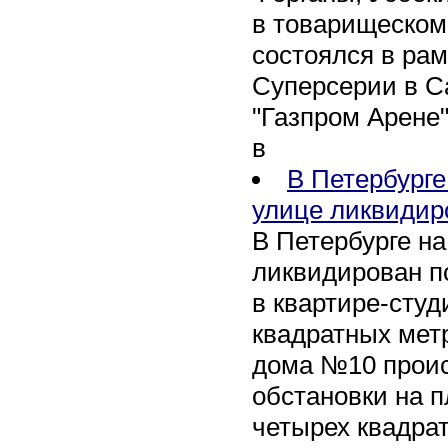
в товарищеском
состоялся в рам
Суперсерии в Са
"Газпром Арене
в
В Петербурге
улице ликвидир
В Петербурге н
ликвидирован п
в квартире-сту
квадратных метр
дома №10 проис
обстановки на 
четырех квадра