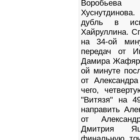
Воробьев
Хуснутдинова.
дубль в исп
Хайруллина. С
на 34-ой мин
передач от И
Дамира Жафяро
ой минуте пос
от Александр
чего, четверт
"Витязя" на 4
направить Але
от Алексан
Дмитрия 
финальную точ