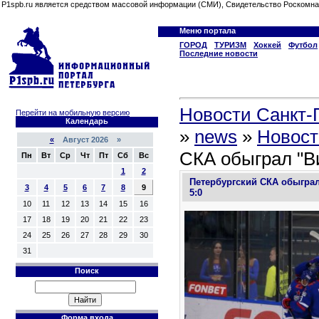
P1spb.ru является средством массовой информации (СМИ), Свидетельство Роскомна
Меню портала
ГОРОД
ТУРИЗМ
Хоккей
Футбол
Последние новости
Новости Санкт-П
Перейти на мобильную версию
Календарь
»
news
»
Новост
«
Август 2026 »
СКА обыграл "Ви
Пн
Вт
Ср
Чт
Пт
Сб
Вс
1
2
Петербургский СКА обыграл
3
4
5
6
7
8
9
5:0
10
11
12
13
14
15
16
17
18
19
20
21
22
23
24
25
26
27
28
29
30
31
Поиск
Форма входа