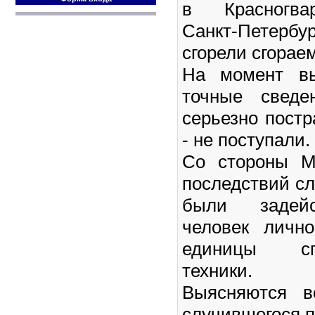
в Красногва
Санкт-Петерб
сгорели сгорае
На момент вы
точные сведе
серьезно пост
- не поступали.
Со стороны М
последствий с
были задейс
человек личн
единицы спе
техники.
Выясняются в
случившегося п