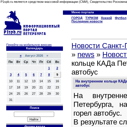
P1spb.ru является средством массовой информации (СМИ), Свидетельство Роскомна
Меню портала
ГОРОД
ТУРИЗМ
Хоккей
Футбол
Последние новости
Новости Санкт-П
Перейти на мобильную версию
Календарь
»
news
»
Новост
«
Август 2026 »
кольце КАДа Пе
Пн
Вт
Ср
Чт
Пт
Сб
Вс
1
2
автобус
3
4
5
6
7
8
9
На внутреннем кольце КАДа
10
11
12
13
14
15
16
автобус
17
18
19
20
21
22
23
На внутренн
24
25
26
27
28
29
30
31
Петербурга, н
Поиск
горел автобус.
В результате с
Форма входа