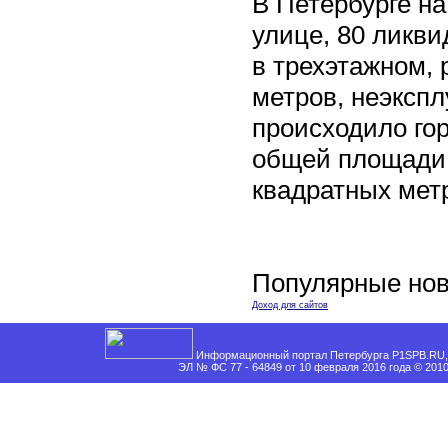
В Петербурге н
улице, 80 ликви
в трехэтажном,
метров, неэксп
происходило го
общей площади 
квадратных мет
Популярные нов
Доход для сайтов
Информационный портал Петербурга P1SPB.RU, 
ЭЛ № ФС 77 - 64849 от 10 февраля 2016 года © 201