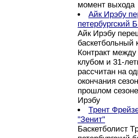
момент выхода
Айк Ирэбу п
петербургский Б
Айк Ирэбу пере
баскетбольный к
Контракт между
клубом и 31-ле
рассчитан на оди
окончания сезон
прошлом сезоне
Ирэбу
Трент Фрейзе
"Зенит"
Баскетболист Т