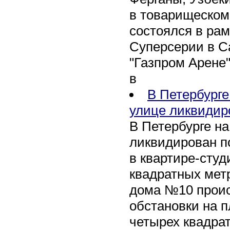
в товарищеском
состоялся в рам
Суперсерии в Са
"Газпром Арене
в
В Петербурге
улице ликвидир
В Петербурге н
ликвидирован п
в квартире-сту
квадратных метр
дома №10 проис
обстановки на 
четырех квадра