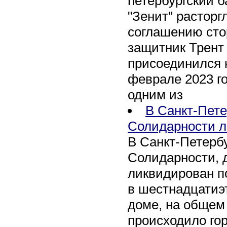
петербургский 
"Зенит" расторг
соглашению сто
защитник Трент
присоединился 
феврале 2023 го
одним из
В Санкт-Пете
Солидарности л
В Санкт-Петербу
Солидарности, д
ликвидирован п
в шестнадцати
доме, на общем
происходило го