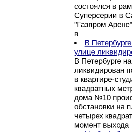
состоялся в рам
Суперсерии в Са
"Газпром Арене
в
В Петербурге
улице ликвидир
В Петербурге н
ликвидирован п
в квартире-сту
квадратных метр
дома №10 проис
обстановки на 
четырех квадра
момент выхода