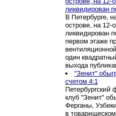
острове, на 12-
ликвидирован п
В Петербурге, 
острове, на 12-
ликвидирован по
первом этаже п
вентиляционной
один квадратны
выхода публика
"Зенит" обыг
счетом 4:1
Петербургский 
клуб "Зенит" об
Ферганы, Узбеки
в товарищеском