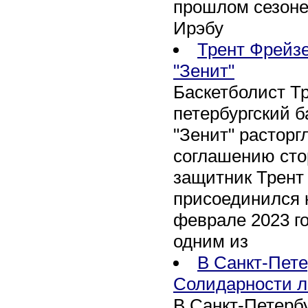
прошлом сезоне
Ирэбу
Трент Фрейзе
"Зенит"
Баскетболист Т
петербургский 
"Зенит" расторг
соглашению сто
защитник Трент
присоединился 
феврале 2023 го
одним из
В Санкт-Пете
Солидарности л
В Санкт-Петербу