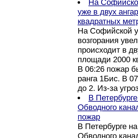
На Софийско
уже в двух анга
квадратных мет
На Софийской у
возгорания уве
происходит в дв
площади 2000 к
В 06:26 пожар 
ранга 1Бис. В 07
до 2. Из-за угро
В Петербурге
Обводного кана
пожар
В Петербурге н
Обводного канал