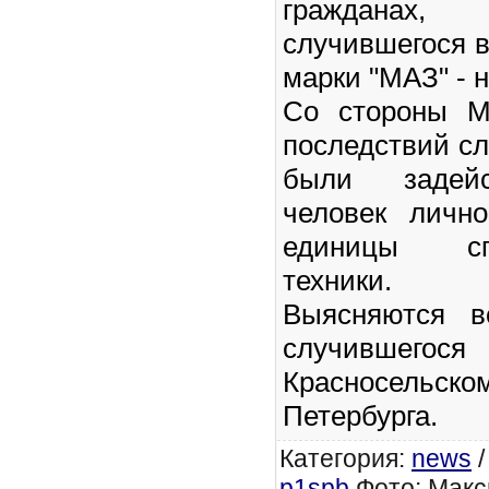
гражданах,
случившегося в
марки "МАЗ" - 
Со стороны М
последствий с
были задейс
человек личн
единицы спе
техники.
Выясняются в
случившег
Красносельск
Петербурга.
Категория
:
news
p1spb
Фото: Макс