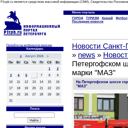
P1spb.ru является средством массовой информации (СМИ), Свидетельство Роскомна
Меню портала
ГОРОД
ТУРИЗМ
Хоккей
Футбол
Последние новости
Новости Санкт-П
Перейти на мобильную версию
Календарь
»
news
»
Новост
«
Август 2026 »
Петергофском ш
Пн
Вт
Ср
Чт
Пт
Сб
Вс
1
2
марки "МАЗ"
3
4
5
6
7
8
9
На Петергофском шоссе гор
10
11
12
13
14
15
16
"МАЗ"
17
18
19
20
21
22
23
24
25
26
27
28
29
30
31
Поиск
Форма входа