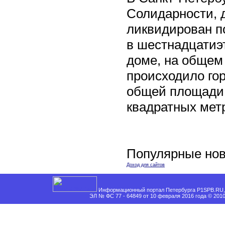
Солидарности, д
ликвидирован п
в шестнадцати
доме, на общем
происходило го
общей площади 
квадратных мет
Популярные нов
Доход для сайтов
Информационный портал Петербурга P1SPB.RU, 
ЭЛ № ФС 77 - 64849 от 10 февраля 2016 года © 201