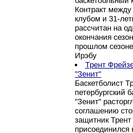
баскетбольный к
Контракт между
клубом и 31-ле
рассчитан на оди
окончания сезон
прошлом сезоне
Ирэбу
Трент Фрейзе
"Зенит"
Баскетболист Т
петербургский 
"Зенит" расторг
соглашению сто
защитник Трент
присоединился 