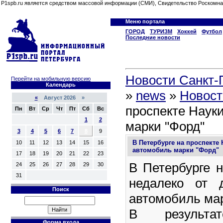
P1spb.ru является средством массовой информации (СМИ), Свидетельство Роскомна
Меню портала
ГОРОД
ТУРИЗМ
Хоккей
Футбол
Последние новости
Новости Санкт-П
Перейти на мобильную версию
Календарь
»
news
»
Новост
«
Август 2026 »
проспекте Наук
Пн
Вт
Ср
Чт
Пт
Сб
Вс
1
2
марки "Форд"
3
4
5
6
7
8
9
В Петербурге на проспекте 
10
11
12
13
14
15
16
автомобиль марки "Форд"
17
18
19
20
21
22
23
В Петербурге н
24
25
26
27
28
29
30
31
недалеко от
Поиск
автомобиль мар
В результат
Форма входа