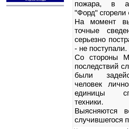
пожара, в а
"Форд" сгорели
На момент вы
точные сведе
серьезно пост
- не поступали.
Со стороны М
последствий с
были задейс
человек личн
единицы спе
техники.
Выясняются в
случившегося п