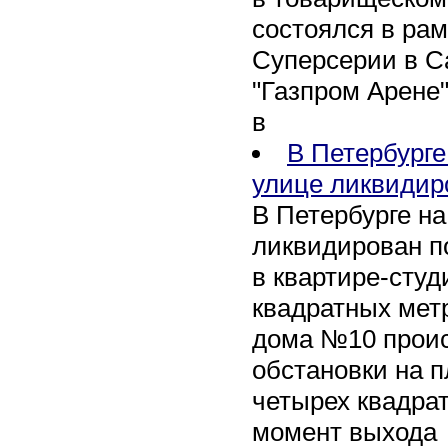
состоялся в рам
Суперсерии в Са
"Газпром Арене
в
В Петербурге
улице ликвидир
В Петербурге н
ликвидирован п
в квартире-сту
квадратных метр
дома №10 проис
обстановки на 
четырех квадра
момент выхода