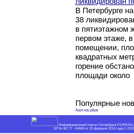
ликвидирован п
В Петербурге на
38 ликвидирован
в пятиэтажном 
первом этаже, 
помещении, пл
квадратных мет
горение обстан
площади около
Популярные нов
Доход для сайтов
Информационный портал Петербурга P1SPB.RU, 
ЭЛ № ФС 77 - 64849 от 10 февраля 2016 года © 201