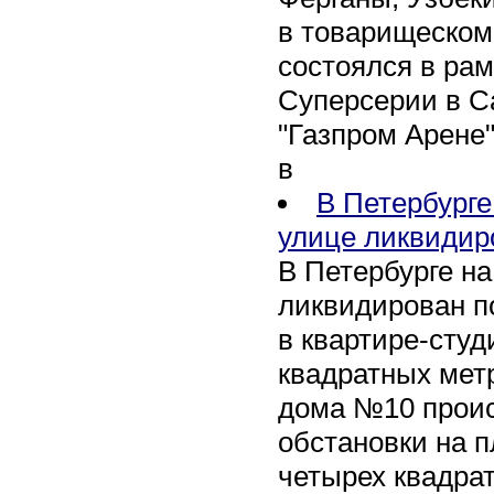
в товарищеском
состоялся в рам
Суперсерии в Са
"Газпром Арене
в
В Петербурге
улице ликвидир
В Петербурге н
ликвидирован п
в квартире-сту
квадратных метр
дома №10 проис
обстановки на 
четырех квадра