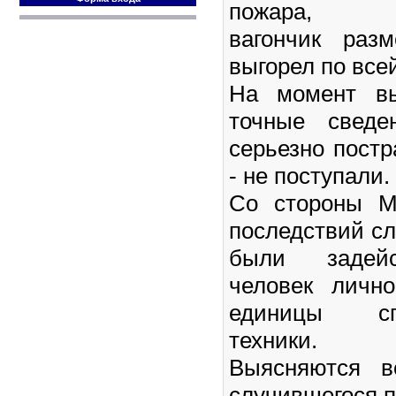
пожара, м
вагончик раз
выгорел по все
На момент вы
точные сведе
серьезно пост
- не поступали.
Со стороны М
последствий с
были задейс
человек личн
единицы спе
техники.
Выясняются в
случившегося п