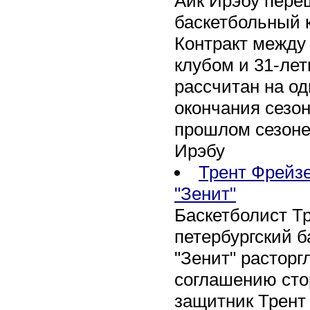
Айк Ирэбу пере
баскетбольный к
Контракт между
клубом и 31-ле
рассчитан на оди
окончания сезон
прошлом сезоне
Ирэбу
Трент Фрейзе
"Зенит"
Баскетболист Т
петербургский 
"Зенит" расторг
соглашению сто
защитник Трент