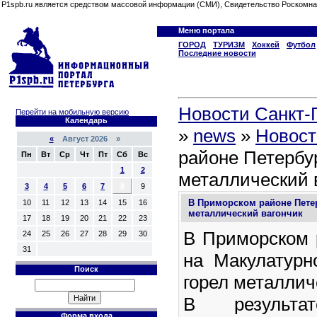
P1spb.ru является средством массовой информации (СМИ), Свидетельство Роскомна
Меню портала
ГОРОД
ТУРИЗМ
Хоккей
Футбол
Последние новости
Новости Санкт-П
Перейти на мобильную версию
Календарь
»
news
»
Новост
«
Август 2026 »
районе Петербур
Пн
Вт
Ср
Чт
Пт
Сб
Вс
1
2
металлический 
3
4
5
6
7
8
9
В Приморском районе Петер
10
11
12
13
14
15
16
металлический вагончик
17
18
19
20
21
22
23
В Приморском 
24
25
26
27
28
29
30
31
на Макулатурн
Поиск
горел металлич
В результат
Форма входа