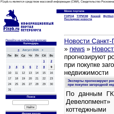
P1spb.ru является средством массовой информации (СМИ), Свидетельство Роскомна
Меню портала
ГОРОД
ТУРИЗМ
Хоккей
Футбол
Последние новости
Новости Санкт-П
Перейти на мобильную версию
Календарь
»
news
»
Новост
«
Август 2026 »
прогнозируют ро
Пн
Вт
Ср
Чт
Пт
Сб
Вс
1
2
при покупке заг
3
4
5
6
7
8
9
недвижимости
10
11
12
13
14
15
16
17
18
19
20
21
22
23
Эксперты прогнозируют рос
24
25
26
27
28
29
30
при покупке загородной н
31
По данным ГК
Поиск
Девелопмент
коттеджным
Форма входа