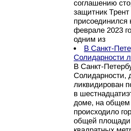
соглашению сто
защитник Трент
присоединился 
феврале 2023 го
одним из
В Санкт-Пете
Солидарности л
В Санкт-Петербу
Солидарности, д
ликвидирован п
в шестнадцати
доме, на общем
происходило го
общей площади 
квадратных мет