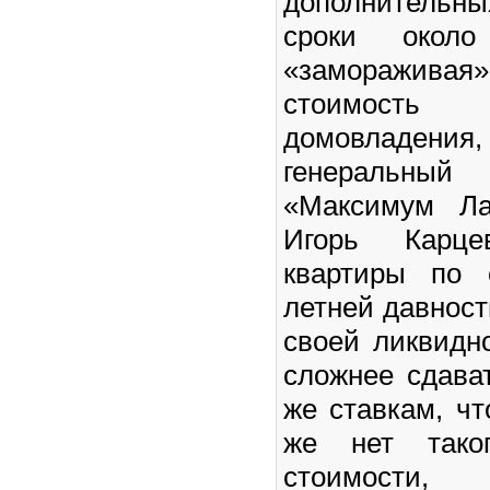
дополнительн
сроки около
«заморажива
стоимость 
домовладен
генеральны
«Максимум Ла
Игорь Карце
квартиры по 
летней давност
своей ликвидн
сложнее сдава
же ставкам, чт
же нет таког
стоимости,