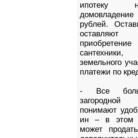
ипотеку н
домовладение 
рублей. Оста
оставляю
приобрете
сантехники
земельного уч
платежи по кред
- Все боль
загородной
понимают удоб
ин – в этом 
может продат