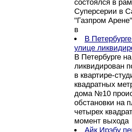
состоялся в рам
Суперсерии в Са
"Газпром Арене
в
В Петербурге
улице ликвидир
В Петербурге н
ликвидирован п
в квартире-сту
квадратных метр
дома №10 проис
обстановки на 
четырех квадра
момент выхода
Айк Ирэбу п