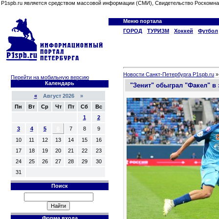
P1spb.ru является средством массовой информации (СМИ), Свидетельство Роскомна
Меню портала
ГОРОД
ТУРИЗМ
Хоккей
Футбол
Новости Санкт-Петербурга P1spb.ru
Перейти на мобильную версию
Календарь
"Зенит" обыграл "Факел" в
«
Август 2026 »
Пн
Вт
Ср
Чт
Пт
Сб
Вс
1
2
3
4
5
6
7
8
9
10
11
12
13
14
15
16
17
18
19
20
21
22
23
24
25
26
27
28
29
30
31
Поиск
Форма входа