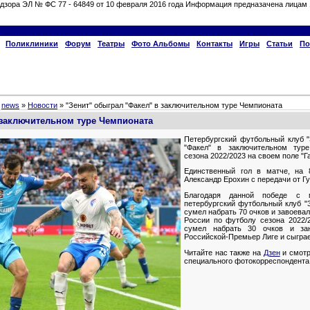
дзора ЭЛ № ФС 77 - 64849 от 10 февраля 2016 года Информация предназачена лицам 
Поликлиники
Форум
Театры
Фото Альбомы
Контакты
Игры
Статьи
По
»
news
»
Новости
» "Зенит" обыграл "Факел" в заключительном туре Чемпионата
 заключительном туре Чемпионата
Петербургский футбольный клуб "
"Факел" в заключительном тур
сезона 2022/2023 на своем поле "Г
Единственный гол в матче, на 
Александр Ерохин с передачи от Г
Благодаря данной победе с 
петербургский футбольный клуб "
сумел набрать 70 очков и завоева
России по футболу сезона 2022/2
сумел набрать 30 очков и за
Российской-Премьер Лиге и сыграе
Читайте нас также на
Дзен
и смотр
специального фотокорреспондента