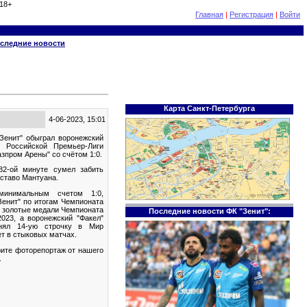
18+
Главная
|
Регистрация
|
Войти
следние новости
Карта Санкт-Петербурга
4-06-2023, 15:01
Зенит" обыграл воронежский
е Российской Премьер-Лиги
азпром Арены" со счётом 1:0.
82-ой минуте сумел забить
уставо Мантуана.
минимальным счетом 1:0,
Зенит" по итогам Чемпионата
л золотые медали Чемпионата
Последние новости ФК "Зенит":
023, а воронежский "Факел"
нял 14-ую строчку в Мир
т в стыковых матчах.
ите фоторепортаж от нашего
.