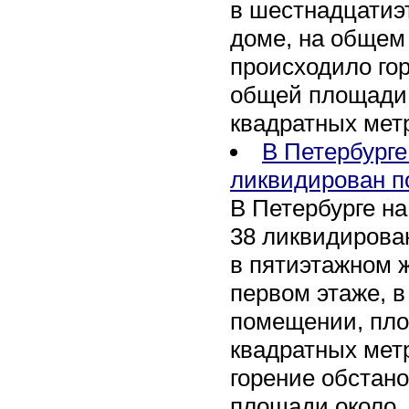
в шестнадцати
доме, на общем
происходило го
общей площади 
квадратных мет
В Петербурге
ликвидирован п
В Петербурге на
38 ликвидирован
в пятиэтажном 
первом этаже, 
помещении, пл
квадратных мет
горение обстан
площади около