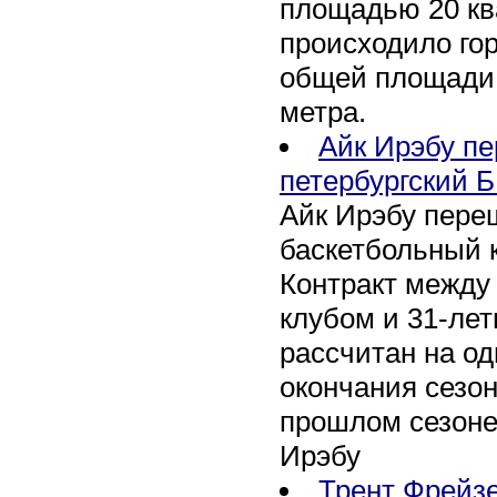
площадью 20 кв
происходило го
общей площади 
метра.
Айк Ирэбу п
петербургский Б
Айк Ирэбу пере
баскетбольный к
Контракт между
клубом и 31-ле
рассчитан на оди
окончания сезон
прошлом сезоне
Ирэбу
Трент Фрейзе