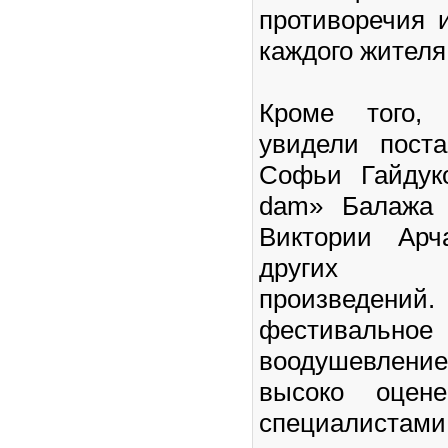
противоречия 
каждого жителя
Кроме того, 
увидели пост
Софьи Гайдуко
dam» Балажа 
Виктории Ар
других хор
произведений
фестивальное
воодушевлен
высоко оцен
специалис