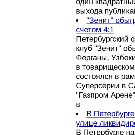
один квадратны
выхода публика
"Зенит" обыг
счетом 4:1
Петербургский 
клуб "Зенит" об
Ферганы, Узбеки
в товарищеском
состоялся в рам
Суперсерии в Са
"Газпром Арене
в
В Петербурге
улице ликвидир
В Петербурге н