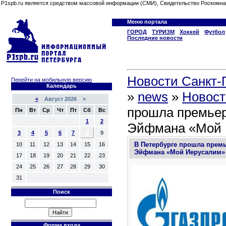
P1spb.ru является средством массовой информации (СМИ), Свидетельство Роскомна
Меню портала
ГОРОД
ТУРИЗМ
Хоккей
Футбол
Последние новости
Новости Санкт-П
Перейти на мобильную версию
Календарь
»
news
»
Новост
«
Август 2026 »
прошла премьер
Пн
Вт
Ср
Чт
Пт
Сб
Вс
1
2
Эйфмана «Мой 
3
4
5
6
7
8
9
В Петербурге прошла премь
10
11
12
13
14
15
16
Эйфмана «Мой Иерусалим»
17
18
19
20
21
22
23
24
25
26
27
28
29
30
31
Поиск
Форма входа