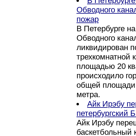
В Петербурге
Обводного кана
пожар
В Петербурге н
Обводного канал
ликвидирован по
трехкомнатной к
площадью 20 кв
происходило го
общей площади 
метра.
Айк Ирэбу п
петербургский Б
Айк Ирэбу пере
баскетбольный к