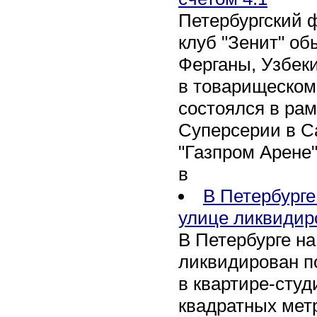
Петербургский 
клуб "Зенит" об
Ферганы, Узбеки
в товарищеском
состоялся в рам
Суперсерии в Са
"Газпром Арене
в
В Петербурге
улице ликвидир
В Петербурге н
ликвидирован п
в квартире-сту
квадратных метр