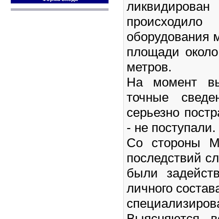
ликвидиров
происход
оборудования 
площади около
метров.
На момент вы
точные сведе
серьезно пост
- не поступали.
Со стороны М
последствий с
были задейст
личного состав
специализирова
Выясняются в