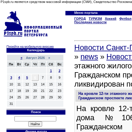
P1spb.ru является средством массовой информации (СМИ), Свидетельство Роскомна
Меню портала
ГОРОД
ТУРИЗМ
Хоккей
Футбол
Последние новости
Новости Санкт-П
Перейти на мобильную версию
Календарь
»
news
»
Новост
«
Август 2026 »
этажного жилого
Пн
Вт
Ср
Чт
Пт
Сб
Вс
1
2
Гражданском пр
3
4
5
6
7
8
9
ликвидирован п
10
11
12
13
14
15
16
17
18
19
20
21
22
23
На кровле 12-ти этажного ж
24
25
26
27
28
29
30
Гражданском проспекте ли
31
На кровле 12-
Поиск
дома №106
Гражданск
Форма входа