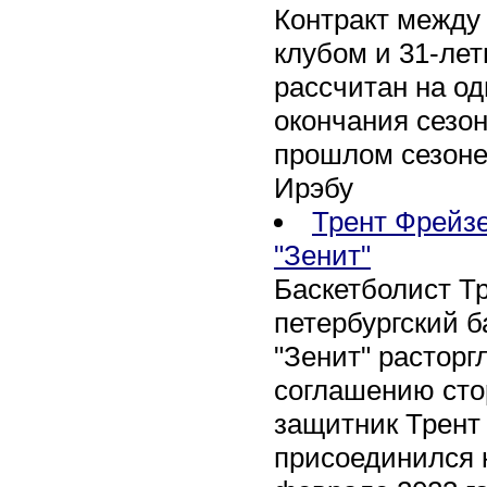
Контракт между
клубом и 31-ле
рассчитан на оди
окончания сезон
прошлом сезоне
Ирэбу
Трент Фрейзе
"Зенит"
Баскетболист Т
петербургский 
"Зенит" расторг
соглашению сто
защитник Трент
присоединился 