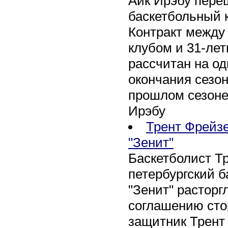
Айк Ирэбу пере
баскетбольный к
Контракт между
клубом и 31-ле
рассчитан на оди
окончания сезон
прошлом сезоне
Ирэбу
Трент Фрейзе
"Зенит"
Баскетболист Т
петербургский 
"Зенит" расторг
соглашению сто
защитник Трент