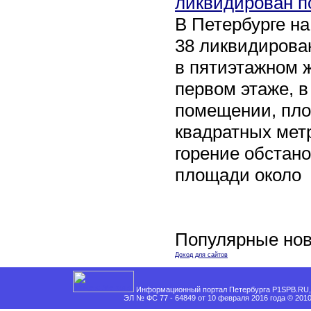
ликвидирован п
В Петербурге на
38 ликвидирован
в пятиэтажном 
первом этаже, 
помещении, пл
квадратных мет
горение обстан
площади около
Популярные нов
Доход для сайтов
Информационный портал Петербурга P1SPB.RU, 
ЭЛ № ФС 77 - 64849 от 10 февраля 2016 года © 201