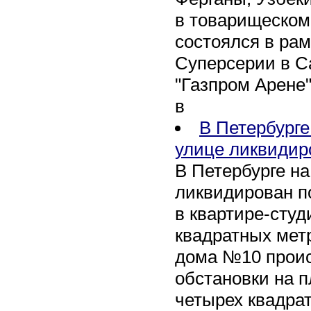
в товарищеском
состоялся в рам
Суперсерии в Са
"Газпром Арене
в
В Петербурге
улице ликвидир
В Петербурге н
ликвидирован п
в квартире-сту
квадратных метр
дома №10 проис
обстановки на 
четырех квадра