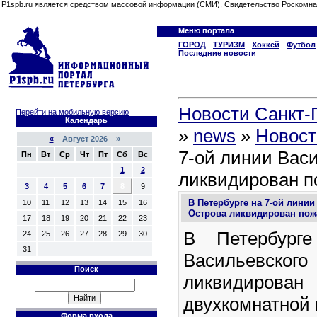
P1spb.ru является средством массовой информации (СМИ), Свидетельство Роскомна
Меню портала
ГОРОД
ТУРИЗМ
Хоккей
Футбол
Последние новости
Новости Санкт-П
Перейти на мобильную версию
Календарь
»
news
»
Новост
«
Август 2026 »
7-ой линии Вас
Пн
Вт
Ср
Чт
Пт
Сб
Вс
1
2
ликвидирован п
3
4
5
6
7
8
9
В Петербурге на 7-ой линии
10
11
12
13
14
15
16
Острова ликвидирован пож
17
18
19
20
21
22
23
В Петербург
24
25
26
27
28
29
30
31
Васильевс
Поиск
ликвидирова
двухкомнатной
Форма входа